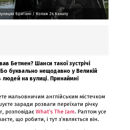
вулицях Британії
/ Колаж 24 Каналу
ував Бетмен? Шанси такої зустрічі
ю. Бо буквально нещодавно у Великій
 людей на вулиці. Принаймні
їдете мальовничим англійським містечком
шуєте заради розваги переїхати річку
er, розповідає
What’s The Jam
. Раптом усе
аєте, що робити, і тут з’являється він.