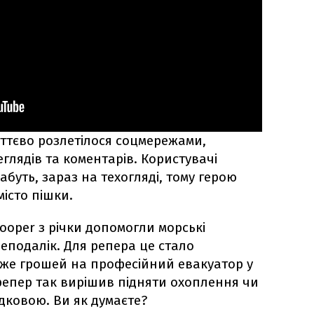
иттєво розлетілося соцмережами,
глядів та коментарів. Користувачі
абуть, зараз на техогляді, тому герою
істо пішки.
Cooper з річки допомогли морські
неподалік. Для репера це стало
же грошей на професійний евакуатор у
 репер так вирішив підняти охоплення чи
дковою. Ви як думаєте?