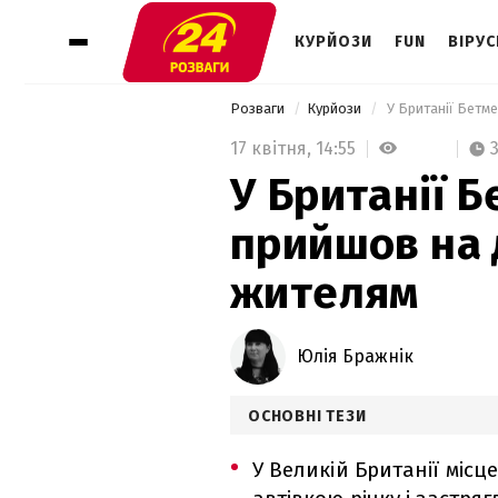
КУРЙОЗИ
FUN
ВІРУС
Розваги
Курйози
 У Британії Бетм
17 квітня,
14:55
У Британії 
прийшов на 
жителям
Юлія Бражнік
ОСНОВНІ ТЕЗИ
У Великій Британії міс