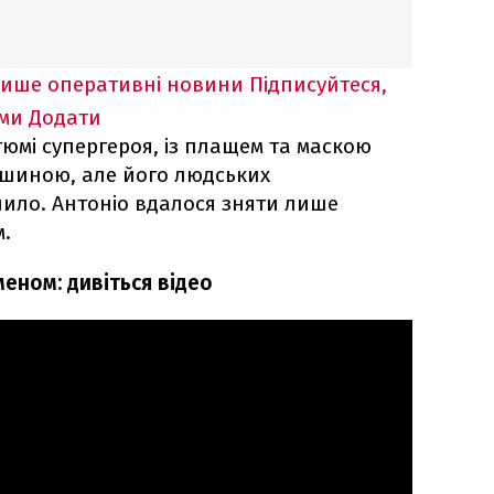
лише оперативні новини
Підписуйтеся,
ими
Додати
юмі супергероя, із плащем та маскою
ашиною, але його людських
чило. Антоніо вдалося зняти лише
м.
меном: дивіться відео