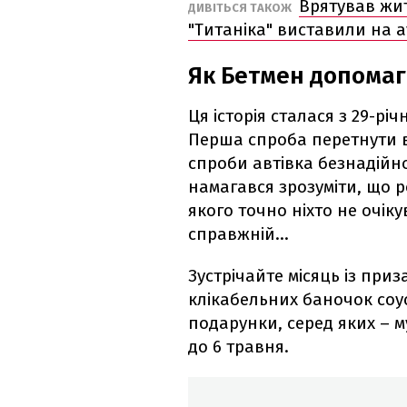
Врятував жит
ДИВІТЬСЯ ТАКОЖ
"Титаніка" виставили на а
Як Бетмен допома
Ця історія сталася з 29-р
Перша спроба перетнути во
спроби автівка безнадійно
намагався зрозуміти, що ро
якого точно ніхто не очік
справжній…
Зустрічайте місяць із приз
клікабельних баночок соус
подарунки, серед яких – му
до 6 травня.