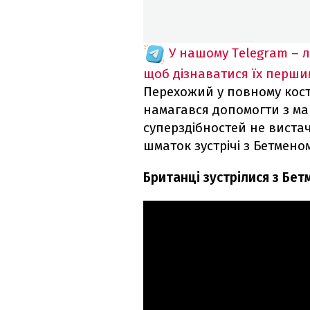
У нашому Telegram – 
щоб дізнаватися їх перш
Перехожий у повному кост
намагався допомогти з м
суперздібностей не виста
шматок зустрічі з Бетмено
Британці зустрілися з Бет