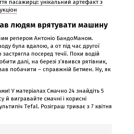
тя пасажирці: унікальний артефакт з
укціон
гав людям врятувати машину
ічним репером Антоніо БандоМаном.
ду була вдалою, а от під час другої
 застрягла посеред течії. Поки водій
бити далі, на березі з’явився рятівник,
ував побачити – справжній Бетмен. Ну, як
ами! У матеріалах Смачно 24 знайдіть 5
у й вигравайте смачні і корисні
льтипіч Tefal. Розіграш триває з 7 квітня