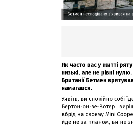
Бетмен несподівано з’явився на 
Як часто вас у житті рят
низькі, але не рівні нул
Британії Бетмен врятував
намагався.
Уявіть, ви спокійно собі 
Бертон-он-зе-Вотер і вирі
вбрід на своєму Mini Coop
йде не за планом, ви не зн