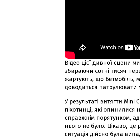
Відео цієї дивної сцени м
збираючи сотні тисяч пере
жартують, що Бетмобіль, м
доводиться патрулювати м
У результаті витягти Mini 
піхотинці, які опинилися 
справжнім порятунком, ад
нього не було. Цікаво, це
ситуація дійсно була випа