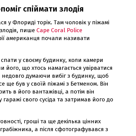
поміг спіймати злодія
ся у Флориді торік. Там чоловік у піжамі
 злодія, пише
Cape Coral Police
торії американця почали називати
 спати у своєму будинку, коли камери
 його, що хтось намагається увірватися
ін недовго думаючи вибіг з будинку, щоб
се ще був у своїй піжамі з Бетменом. Він
ть в його вантажівці, а потім він
у гаражі свого сусіда та затримав його до
овності, гроші та ще декілька цінних
грабіжника, а після сфотографувався з