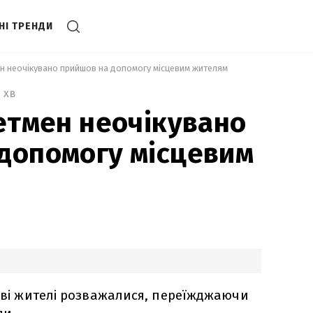
НІ ТРЕНДИ
ен неочікувано прийшов на допомогу місцевим жителям 
3 хв
Бетмен неочікувано
допомогу місцевим
цеві жителі розважалися, переїжджаючи