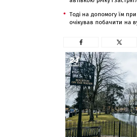
автівкою річку і застряг
Тоді на допомогу їм при
очікував побачити на в