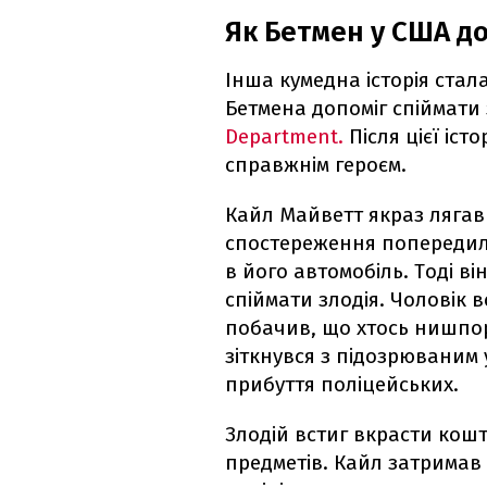
Як Бетмен у США до
Інша кумедна історія стала
Бетмена допоміг спіймати
Department.
Після цієї іс
справжнім героєм.
Кайл Майветт якраз лягав
спостереження попередили
в його автомобіль. Тоді в
спіймати злодія. Чоловік в
побачив, що хтось нишпори
зіткнувся з підозрюваним 
прибуття поліцейських.
Злодій встиг вкрасти кошт
предметів. Кайл затримав 