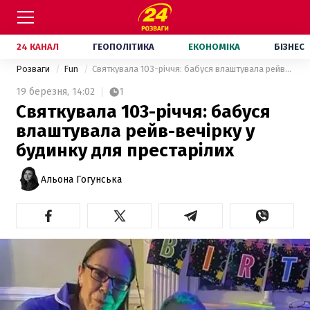
24 КАНАЛ
ГЕОПОЛІТИКА
ЕКОНОМІКА
БІЗНЕС
Розваги
Fun
Святкувала 103-річчя: бабуся влаштувала рейв-вечірку у будинку для престарілих
19 березня,
14:02
1
Святкувала 103-річчя: бабуся
влаштувала рейв-вечірку у
будинку для престарілих
Альона Гогунська