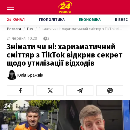
24 КАНАЛ
ГЕОПОЛІТИКА
ЕКОНОМІКА
БІЗНЕС
Розваги
Fun
Знімати чи ні: харизматичний сміттяр з TikTok відкрив секрет щодо утилізації відходів
21 червня,
10:20
2
Знімати чи ні: харизматичний
сміттяр з TikTok відкрив секрет
щодо утилізації відходів
Юлія Бражнік