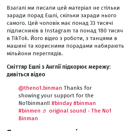
Взагалі ми писали цей матеріал не стільки
заради порад Ешлі, скільки заради нього
самого. Цей чоловік має понад 33 тисячі
підписників в Instagram та понад 180 тисяч
в TikTok. Його відео з роботи, з танцями в
машині та корисними порадами набирають
мільйони переглядів.
Сміттяр Ешлі з Англії підкорює мережу:
дивіться відео
@theno1.binman
Thanks for
showing your support for the
No1binman!!
#binday
#binman
#binmen
♬ original sound - The No1
Binman