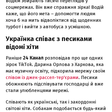
водієм збирають тисячі переглядів у
соцмережах. Він вже справжня зірка! Водій
каже, що його мета – допомогти людям
хоча б на мить відволіктися від щоденних
турбот і вийти з автобуса з усмішкою.
Українка співає з песиками
відомі хіти
Раніше
24 Канал
розповідав про ще одних
зірок TikTok. Дарина Орлова з Харкова, яка
має музичну освіту, підкорила мережу своїм
співом із джек-рассел-тер'єрами
. Песики
обожнюють підспівувати господарці й вже
стали улюбленцями мережі.
Співають як українські, так і закордонні
світові хіти. Собакам подобається будь-який