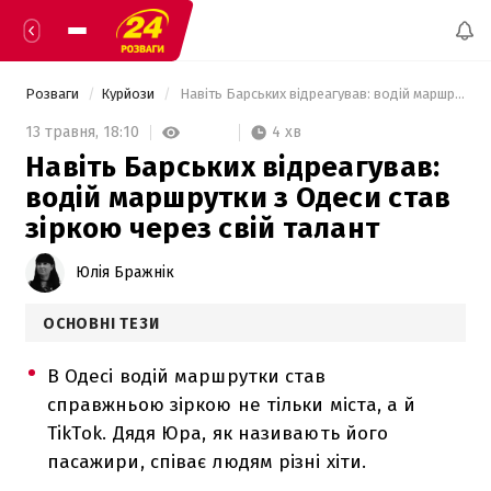
Розваги
Курйози
 Навіть Барських відреагував: водій маршрутки з Одеси став зіркою через свій талант 
4 хв
13 травня,
18:10
Навіть Барських відреагував:
водій маршрутки з Одеси став
зіркою через свій талант
Юлія Бражнік
ОСНОВНІ ТЕЗИ
В Одесі водій маршрутки став
справжньою зіркою не тільки міста, а й
TikTok. Дядя Юра, як називають його
пасажири, співає людям різні хіти.