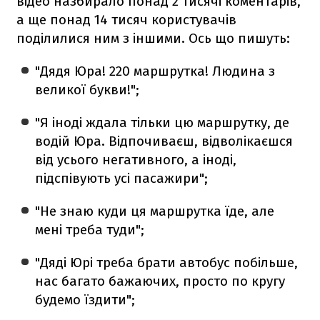
відео назбирало понад 2 тисячі коментарів,
а ще понад 14 тисяч користувачів
поділилися ним з іншими. Ось що пишуть:
"Дядя Юра! 220 маршрутка! Людина з
великої букви!";
"Я іноді ждала тільки цю маршрутку, де
водій Юра. Відпочиваєш, відволікаєшся
від усього негативного, а іноді,
підспівують усі пасажири";
"Не знаю куди ця маршрутка їде, але
мені треба туди";
"Дяді Юрі треба брати автобус побільше,
нас багато бажаючих, просто по кругу
будемо їздити";