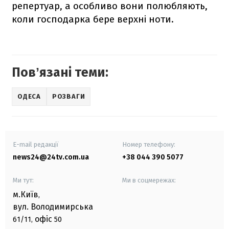
репертуар, а особливо вони полюбляють,
коли господарка бере верхні ноти.
Повʼязані теми:
ОДЕСА
РОЗВАГИ
E-mail редакції
Номер телефону:
news24@24tv.com.ua
+38 044 390 5077
Ми тут:
Ми в соцмережах:
м.Київ
,
вул. Володимирська
офіс
61/11,
50