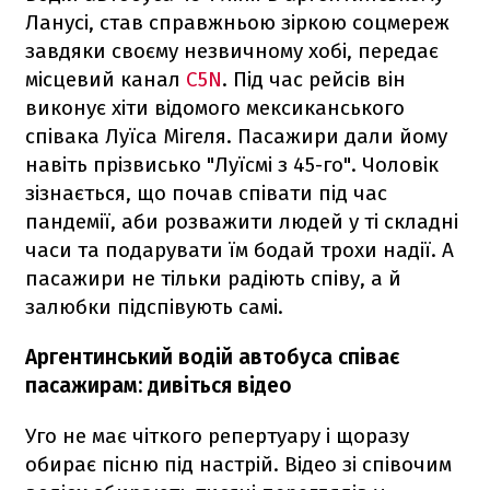
Ланусі, став справжньою зіркою соцмереж
завдяки своєму незвичному хобі, передає
місцевий канал
C5N
. Під час рейсів він
виконує хіти відомого мексиканського
співака Луїса Мігеля. Пасажири дали йому
навіть прізвисько "Луїсмі з 45-го". Чоловік
зізнається, що почав співати під час
пандемії, аби розважити людей у ті складні
часи та подарувати їм бодай трохи надії. А
пасажири не тільки радіють співу, а й
залюбки підспівують самі.
Аргентинський водій автобуса співає
пасажирам: дивіться відео
Уго не має чіткого репертуару і щоразу
обирає пісню під настрій. Відео зі співочим