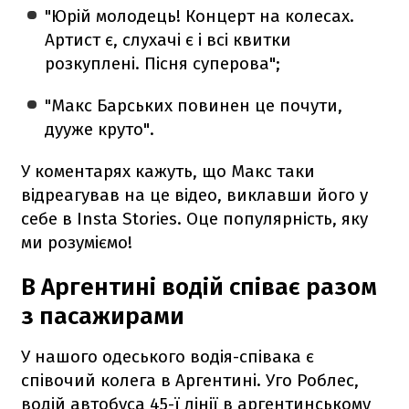
"Юрій молодець! Концерт на колесах.
Артист є, слухачі є і всі квитки
розкуплені. Пісня суперова";
"Макс Барських повинен це почути,
дууже круто".
У коментарях кажуть, що Макс таки
відреагував на це відео, виклавши його у
себе в Insta Stories. Оце популярність, яку
ми розуміємо!
В Аргентині водій співає разом
з пасажирами
У нашого одеського водія-співака є
співочий колега в Аргентині. Уго Роблес,
водій автобуса 45-ї лінії в аргентинському