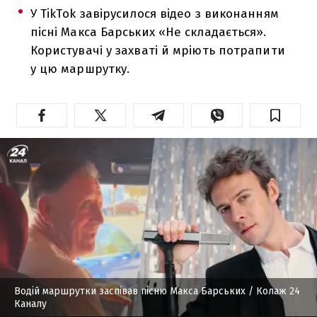
У TikTok завірусилося відео з виконанням
пісні Макса Барських «Не складається».
Користувачі у захваті й мріють потрапити
у цю маршрутку.
Водій маршрутки заспівав пісню Макса Барських
/ Колаж 24
Каналу