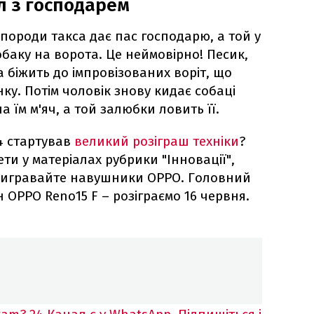
л з господарем
 породи такса дає пас господарю, а той у
обаку на ворота. Це неймовірно! Песик,
 та біжить до імпровізованих воріт, що
нку. Потім чоловік знову кидає собаці
а їм м'яч, а той залюбки ловить її.
4 стартував
великий розіграш техніки
?
ти у матеріалах рубрики "Інновації",
вигравайте навушники OPPO. Головний
ОРРО Reno15 F – розіграємо 16 червня.