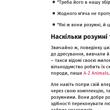
"Треба його в нашу збі
Жодного м'яча не пропу
"Які ж вони розумні, й 
Наскільки розумні 
Звичайно ж, поведінку цих
до дресування, вивчали й 
– такси відомі своєю мило
вільнодумство робить їх с
породи, пише
A-Z Animals
.
Але навіть попри свій впе
через свою комплекцію, т
розумними. Вони добре ро
здібності переконувати л
зайвих смаколиків.