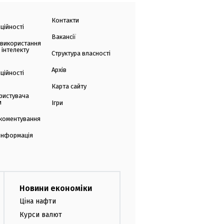
Контакти
ційності
Вакансії
 використання
 інтелекту
Структура власності
Архів
ційності
Карта сайту
ристувача
и
Ігри
коментування
 інформація
Новини економіки
Ціна нафти
Курси валют