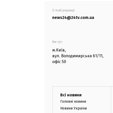
E-mail редакції
news24@24tv.com.ua
Ми тут:
м.Київ
,
вул. Володимирська
61/11,
офіс
50
Всі новини
Головні новини
Новини України