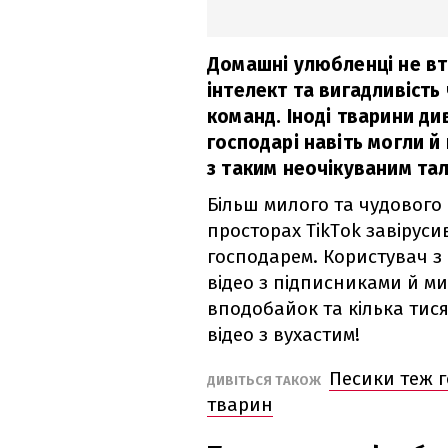
Домашні улюбленці не вт
інтелект та вигадливість
команд. Іноді тварини ди
господарі навіть могли й
з таким неочікуваним та
Більш милого та чудового 
просторах TikTok завірусив
господарем. Користувач з
відео з підписниками й м
вподобайок та кілька тис
відео з вухастим!
Песики теж г
ДИВІТЬСЯ ТАКОЖ
тварин