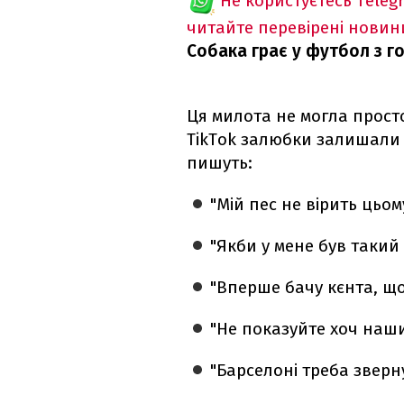
Не користуєтесь Teleg
читайте перевірені новин
Собака грає у футбол з го
Ця милота не могла прост
TikTok залюбки залишали с
пишуть:
"Мій пес не вірить цьому
"Якби у мене був такий 
"Вперше бачу кєнта, що
"Не показуйте хоч наши
"Барселоні треба зверн