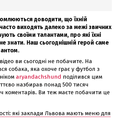
омлюються доводити, що їхній
 часто виходять далеко за межі звичних
вують своїми талантами, про які їхні
 не знати. Наш сьогоднішній герой саме
лантом.
відео ви сьогодні не побачите. На
ся собака, яка охоче грає у футбол з
 ніком
aryandachshund
поділився цим
иттєво назбирав понад 500 тисяч
яч коментарів. Ви теж маєте побачити це
ості: які заклади Львова мають меню для