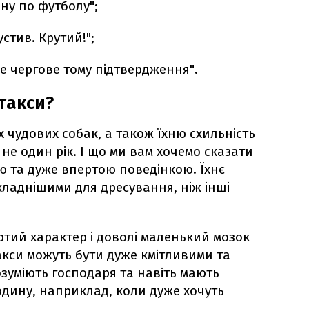
рну по футболу";
стив. Крутий!";
це чергове тому підтвердження".
такси?
 чудових собак, а також їхню схильність
не один рік. І що ми вам хочемо сказати
ю та дуже впертою поведінкою. Їхнє
кладнішими для дресування, ніж інші
ртий характер і доволі маленький мозок
акси можуть бути дуже кмітливими та
зуміють господаря та навіть мають
юдину, наприклад, коли дуже хочуть