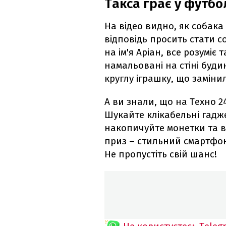
Такса грає у футбо
На відео видно, як собака
відповідь просить стати с
на ім'я Аріан, все розуміє
намальовані на стіні буди
круглу іграшку, що замінил
А ви знали, що на Техно 2
Шукайте клікабельні гадже
накопичуйте монетки та 
приз – стильний смартфон 
Не пропустіть свій шанс!