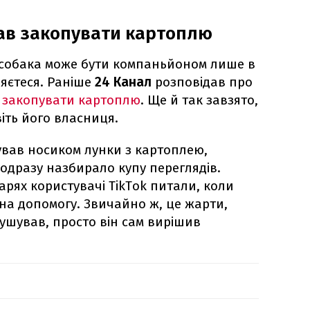
ав закопувати картоплю
 собака може бути компаньйоном лише в
ляєтеся. Раніше
24 Канал
розповідав про
 закопувати картоплю
. Ще й так завзято,
іть його власниця.
вав носиком лунки з картоплею,
 одразу назбирало купу переглядів.
арях користувачі TikTok питали, коли
 на допомогу. Звичайно ж, це жарти,
мушував, просто він сам вирішив