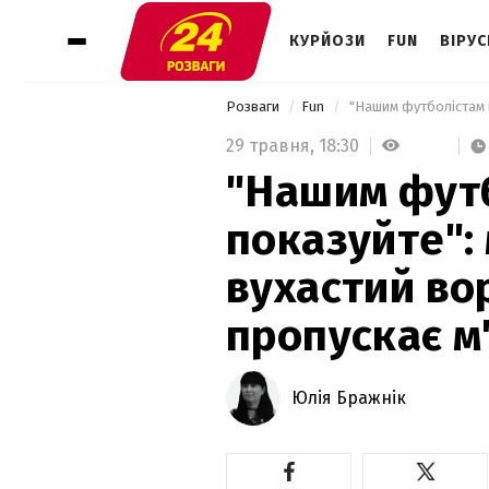
КУРЙОЗИ
FUN
ВІРУС
Розваги
Fun
29 травня,
18:30
"Нашим футб
показуйте":
вухастий во
пропускає м'
Юлія Бражнік