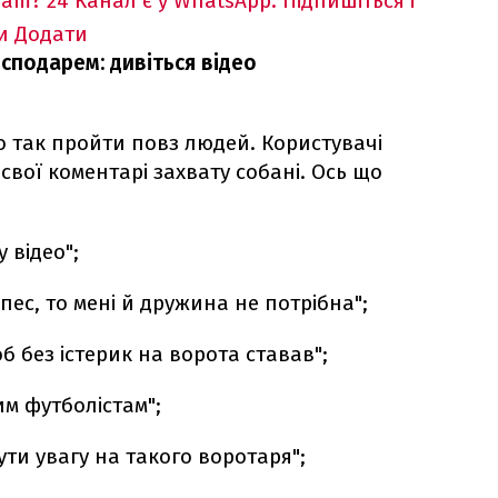
ram?
24 Канал є у WhatsApp. Підпишіться і
и
Додати
сподарем: дивіться відео
о так пройти повз людей. Користувачі
вої коментарі захвату собані. Ось що
 відео";
пес, то мені й дружина не потрібна";
б без істерик на ворота ставав";
м футболістам";
ути увагу на такого воротаря";