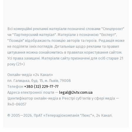
android
apple
smart tv
samsung smart tv
Всі комерційні рекламні матеріали позначені словами "Спецпроєкт"
чи "Партнерський матеріал". Матеріали з позначкою "Експерт",
"Позиція" відображають позицію авторів та героїв. Редакція може
не поділяти їхніх поглядів. Детальніше щодо реклами та правил
цитування можна ознайомитись в правилах користування сайтом.
Усі права захищені.
Матеріали сайту призначені для осіб старше
21
року (21+)
Онлайн-медіа «24 Канал»
пл. Галицька, буд. 15, м. Львів, 79008
Телефон
+380 (32) 229-77-77
Адреса електронної пошти —
legal@24tv.com.ua
Ідентифікатор онлайн-медіа в Реєстрі суб'єктів у сфері медіа —
R40-06057
© 2005—2026,
ПрАТ «Телерадіокомпанія "Люкс"», 24 Канал.