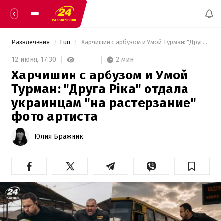
Развлечения
Fun
 Харчишин с арбузом и Умой Турман: "Друга Ріка" отдала украинцам "на растерзание" фото артиста 
2 мин
12 июня,
17:30
Харчишин с арбузом и Умой
Турман: "Друга Ріка" отдала
украинцам "на растерзание"
фото артиста
Юлия Бражник