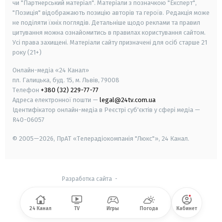
чи "Партнерський матеріал". Матеріали з позначкою "Експерт",
"Позиція" відображають позицію авторів та героїв. Редакція може
не поділяти їхніх поглядів. Детальніше щодо реклами та правил
цитування можна ознайомитись в правилах користування сайтом.
Усі права захищені.
Матеріали сайту призначені для осіб старше
21
року (21+)
Онлайн-медіа «24 Канал»
пл. Галицька, буд. 15, м. Львів, 79008
Телефон
+380 (32) 229-77-77
Адреса електронної пошти —
legal@24tv.com.ua
Ідентифікатор онлайн-медіа в Реєстрі суб'єктів у сфері медіа —
R40-06057
© 2005—2026,
ПрАТ «Телерадіокомпанія "Люкс"», 24 Канал.
Разработка сайта
-
24 Канал
TV
Игры
Погода
Кабинет