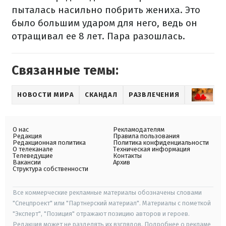
пыталась насильно побрить жениха. Это
было большим ударом для него, ведь он
отращивал ее 8 лет. Пара разошлась.
Связанные темы:
НОВОСТИ МИРА
СКАНДАЛ
РАЗВЛЕЧЕНИЯ
ОТ
О нас
Рекламодателям
Редакция
Правила пользования
Редакционная политика
Политика конфиденциальности
О телеканале
Техническая информация
Телеведущие
Контакты
Вакансии
Архив
Структура собственности
Все коммерческие рекламные материалы обозначены словами
"Спецпроект" или "Партнерский материал". Материалы с пометкой
"Эксперт", "Позиция" отражают позицию авторов и героев.
Редакция может не разделять их взглядов. Подробнее о рекламе