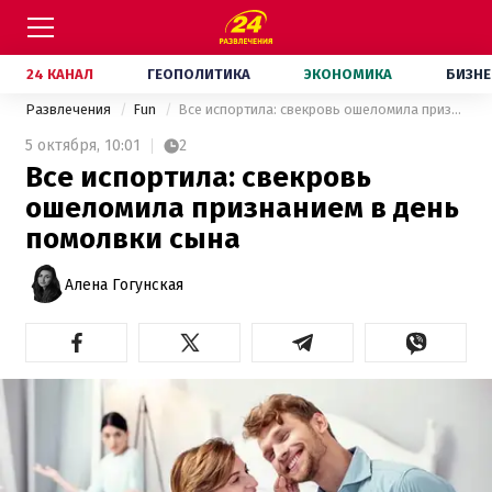
24 КАНАЛ
ГЕОПОЛИТИКА
ЭКОНОМИКА
БИЗНЕ
Развлечения
Fun
Все испортила: свекровь ошеломила признанием в день помолвки сына
5 октября,
10:01
2
Все испортила: свекровь
ошеломила признанием в день
помолвки сына
Алена Гогунская