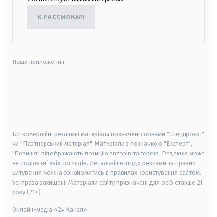
К РАССЫЛКАМ
Наши приложения:
android
apple
smart tv
samsung smart tv
Всі комерційні рекламні матеріали позначені словами "Спецпроєкт"
чи "Партнерський матеріал". Матеріали з позначкою "Експерт",
"Позиція" відображають позицію авторів та героїв. Редакція може
не поділяти їхніх поглядів. Детальніше щодо реклами та правил
цитування можна ознайомитись в правилах користування сайтом.
Усі права захищені.
Матеріали сайту призначені для осіб старше
21
року (21+)
Онлайн-медіа «24 Канал»