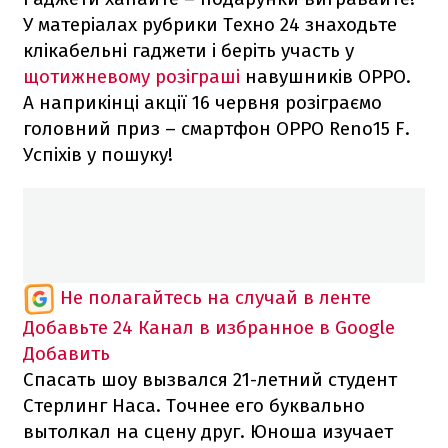
У матеріалах рубрики Техно 24 знаходьте
клікабельні гаджети і беріть участь у
щотижневому розіграші
навушників OPPO.
А наприкінці акції 16 червня розіграємо
головний приз – смартфон OPPO Reno15 F.
Успіхів у пошуку!
Не полагайтесь на случай в ленте
Добавьте 24 Канал в избранное в Google
Добавить
Спасать шоу вызвался 21-летний студент
Стерлинг Наса. Точнее его буквально
вытолкал на сцену друг. Юноша изучает