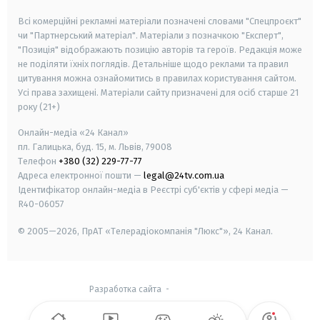
Всі комерційні рекламні матеріали позначені словами "Спецпроєкт"
чи "Партнерський матеріал". Матеріали з позначкою "Експерт",
"Позиція" відображають позицію авторів та героїв. Редакція може
не поділяти їхніх поглядів. Детальніше щодо реклами та правил
цитування можна ознайомитись в правилах користування сайтом.
Усі права захищені.
Матеріали сайту призначені для осіб старше
21
року (21+)
Онлайн-медіа «24 Канал»
пл. Галицька, буд. 15, м. Львів, 79008
Телефон
+380 (32) 229-77-77
Адреса електронної пошти —
legal@24tv.com.ua
Ідентифікатор онлайн-медіа в Реєстрі суб'єктів у сфері медіа —
R40-06057
© 2005—2026,
ПрАТ «Телерадіокомпанія "Люкс"», 24 Канал.
Разработка сайта
-