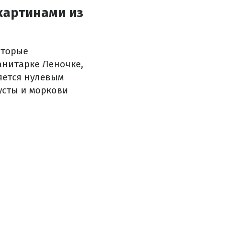
картинами из
оторые
анитарке Леночке,
яется нулевым
усты и моркови