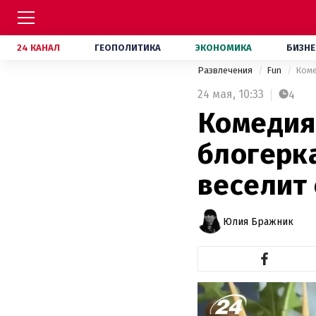
24 КАНАЛ
ГЕОПОЛИТИКА
ЭКОНОМИКА
БИЗНЕ
Развлечения
Fun
Коме
24 мая,
10:33
4
Комедия 
блогерка
веселит 
Юлия Бражник