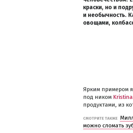
краски, но и под
и необычность. К
овощами, колбасо
Ярким примером я
под ником
Kristin
продуктами, из к
Милл
СМОТРИТЕ ТАКЖЕ
можно сломать зу