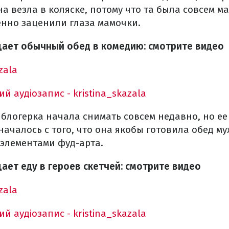
а везла в коляске, потому что та была совсем м
нно заценили глаза мамочки.
ает обычный обед в комедию: смотрите видео
zala
й аудіозапис - kristina_skazala
блогерка начала снимать совсем недавно, но ее
началось с того, что она якобы готовила обед му
 элементами фуд-арта.
ает еду в героев скетчей: смотрите видео
zala
й аудіозапис - kristina_skazala