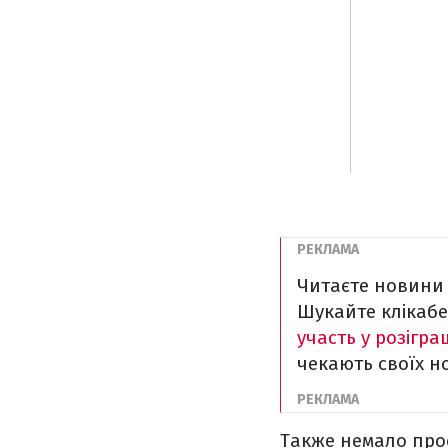
Читаєте новини 
Шукайте клікабел
участь у розігра
чекають своїх н
Также немало прос