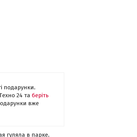
ті подарунки.
 Техно 24 та
беріть
подарунки вже
я гуляла в парке.