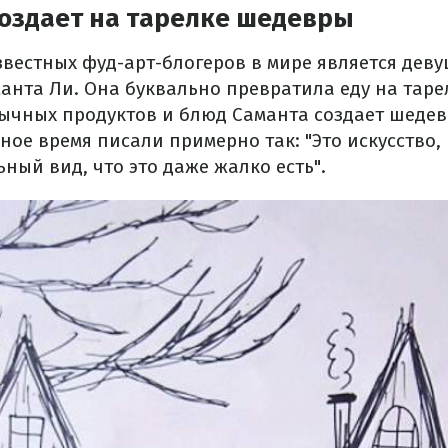
создает на тарелке шедевры
звестных фуд-арт-блогеров в мире является дев
анта Ли. Она буквально превратила еду на таре
бычных продуктов и блюд Саманта создает шеде
зное время писали примерно так: "Это искусство,
ный вид, что это даже жалко есть".