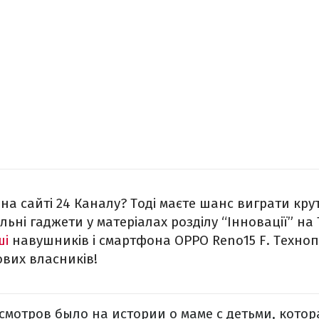
на сайті 24 Каналу? Тоді маєте шанс виграти кру
ьні гаджети у матеріалах розділу “Інновації” на
ші
навушників і смартфона OPPO Reno15 F. Техно
ових власників!
мотров было на истории о маме с детьми, котора