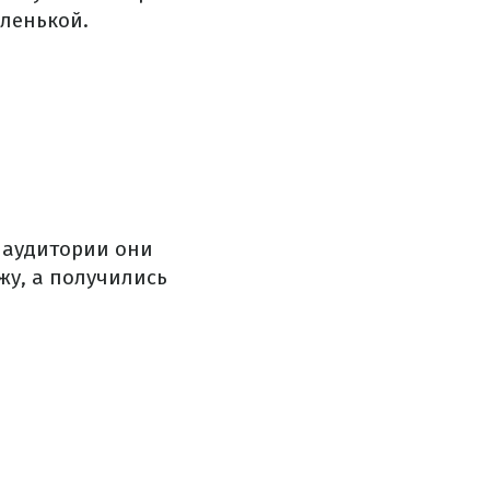
аленькой.
 аудитории они
жу, а получились