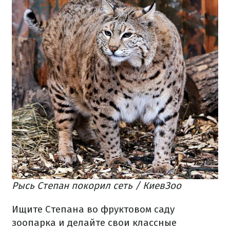
Рысь Степан покорил сеть / КиевЗоо
Ищите Степана во фруктовом саду
зоопарка и делайте свои классные