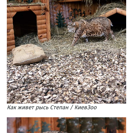
Как живет рысь Степан / КиевЗоо