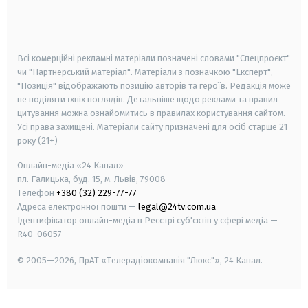
smart tv
samsung smart tv
Всі комерційні рекламні матеріали позначені словами "Спецпроєкт"
чи "Партнерський матеріал". Матеріали з позначкою "Експерт",
"Позиція" відображають позицію авторів та героїв. Редакція може
не поділяти їхніх поглядів. Детальніше щодо реклами та правил
цитування можна ознайомитись в правилах користування сайтом.
Усі права захищені.
Матеріали сайту призначені для осіб старше
21
року (21+)
Онлайн-медіа «24 Канал»
пл. Галицька, буд. 15, м. Львів, 79008
Телефон
+380 (32) 229-77-77
Адреса електронної пошти —
legal@24tv.com.ua
Ідентифікатор онлайн-медіа в Реєстрі суб'єктів у сфері медіа —
R40-06057
© 2005—2026,
ПрАТ «Телерадіокомпанія "Люкс"», 24 Канал.