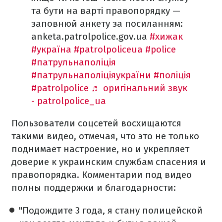
та бути на варті правопорядку —
заповнюй анкету за посиланням:
anketa.patrolpolice.gov.ua
#хижак
#україна
#patrolpoliceua
#police
#патрульнаполіція
#патрульнаполіціяукраїни
#поліція
#patrolpolice
♬ оригінальний звук
- patrolpolice_ua
Пользователи соцсетей восхищаются
такими видео, отмечая, что это не только
поднимает настроение, но и укрепляет
доверие к украинским службам спасения и
правопорядка. Комментарии под видео
полны поддержки и благодарности:
"Подождите 3 года, я стану полицейской