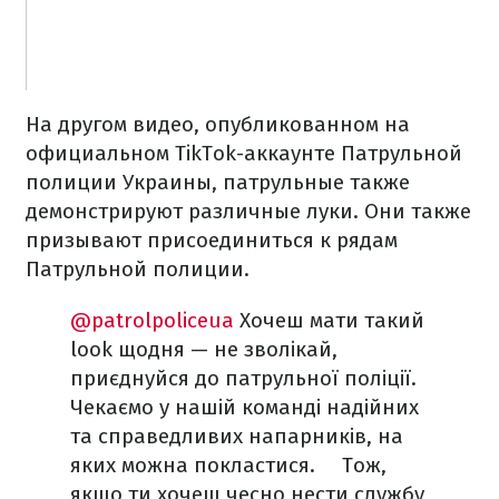
На другом видео, опубликованном на
официальном TikTok-аккаунте Патрульной
полиции Украины, патрульные также
демонстрируют различные луки. Они также
призывают присоединиться к рядам
Патрульной полиции.
@patrolpoliceua
Хочеш мати такий
look щодня — не зволікай,
приєднуйся до патрульної поліції.
Чекаємо у нашій команді надійних
та справедливих напарників, на
яких можна покластися. ⠀ Тож,
якщо ти хочеш чесно нести службу