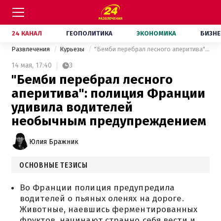
24 КАНАЛ
ГЕОПОЛИТИКА
ЭКОНОМИКА
БИЗНЕ
Развлечения
Курьезы
"Бемби перебрал лесного аперитива": полиция Франции удивила водителей необычным предупреждением
14 мая,
17:40
3
"Бемби перебрал лесного
аперитива": полиция Франции
удивила водителей
необычным предупреждением
Юлия Бражник
ОСНОВНЫЕ ТЕЗИСЫ
Во Франции полиция предупредила
водителей о пьяных оленях на дороге.
Животные, наевшись ферментированных
фруктов, начинают странно себя вести и