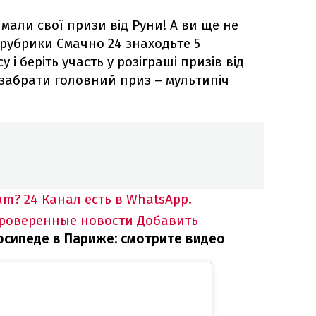
мали свої призи від Руни! А ви ще не
 рубрики Смачно 24 знаходьте 5
 і беріть участь у розіграші призів від
 забрати головний приз – мультипіч
am?
24 Канал есть в WhatsApp.
проверенные новости
Добавить
осипеде в Париже: смотрите видео