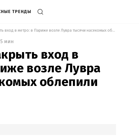
СНЫЕ ТРЕНДЫ
 Пришлось закрыть вход в метро: в Париже возле Лувра тысячи насекомых облепили велосипед 
5 мин
крыть вход в
риже возле Лувра
екомых облепили