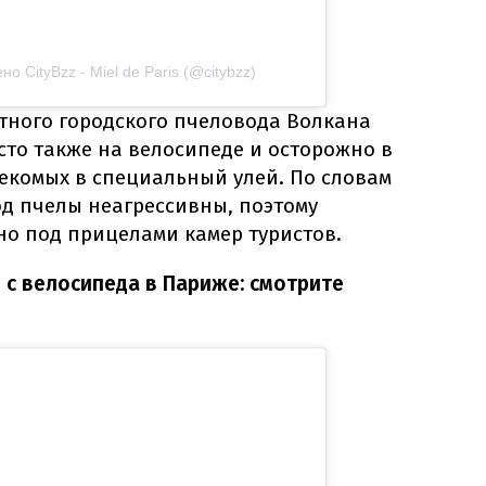
 CityBzz - Miel de Paris (@citybzz)
тного городского пчеловода Волкана
сто также на велосипеде и осторожно в
екомых в специальный улей. По словам
од пчелы неагрессивны, поэтому
о под прицелами камер туристов.
 с велосипеда в Париже: смотрите