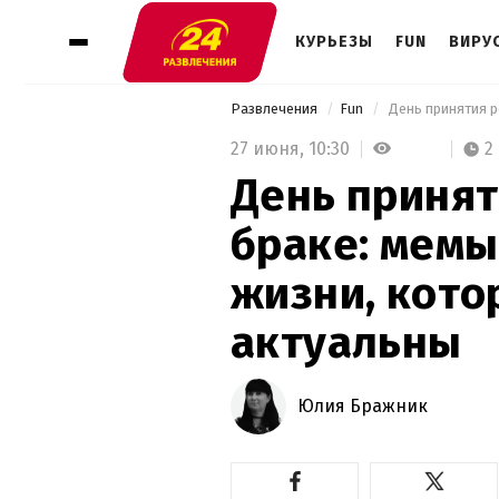
КУРЬЕЗЫ
FUN
ВИРУ
Развлечения
Fun
27 июня,
10:30
2
День принят
браке: мемы
жизни, кото
актуальны
Юлия Бражник