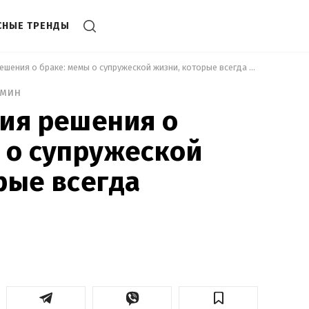
СНЫЕ ТРЕНДЫ
 День принятия решения о браке: мемы о супружеской жизни, которые всегда актуальны 
 мин
ия решения о
 о супружеской
рые всегда