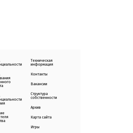
а
Техническая
нциальности
информация
а
Контакты
ования
енного
Вакансии
та
Структура
а
собственности
нциальности
ния
Архив
ние
ателя
Карта сайта
тва
Игры