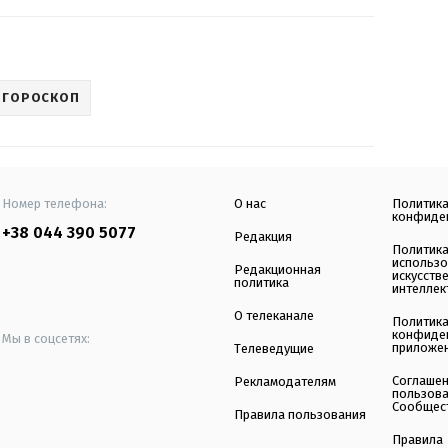
 ГОРОСКОП
Номер телефона:
О нас
Политик
конфиде
+38 044 390 5077
Редакция
Политик
использ
Редакционная
искусств
политика
интеллек
О телеканале
Политик
конфиде
Мы в соцсетях:
приложе
Телеведущие
Соглаше
Рекламодателям
пользов
Сообщес
Правила пользования
Правила