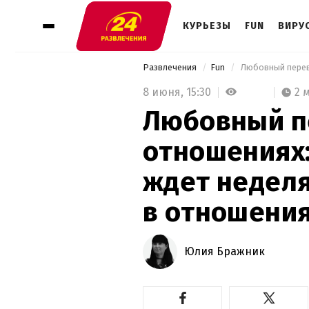
КУРЬЕЗЫ
FUN
ВИРУ
Развлечения
Fun
8 июня,
15:30
2 
Любовный п
отношениях:
ждет недел
в отношени
Юлия Бражник