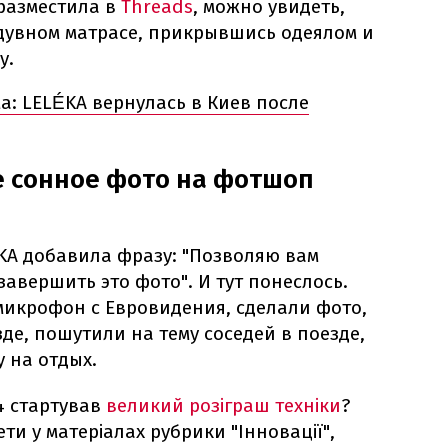
 разместила в
Threads
, можно увидеть,
адувном матрасе, прикрывшись одеялом и
у.
а: LELÉKA вернулась в Киев после
е сонное фото на фотшоп
KA добавила фразу: "Позволяю вам
авершить это фото". И тут понеслось.
икрофон с Евровидения, сделали фото,
де, пошутили на тему соседей в поезде,
 на отдых.
4 стартував
великий розіграш техніки
?
ти у матеріалах рубрики "Інновації",