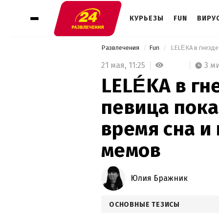
КУРЬЕЗЫ
FUN
ВИРУ
Развлечения
Fun
21 мая,
11:25
3 м
LELÉKA в гне
певица пока
время сна и
мемов
Юлия Бражник
ОСНОВНЫЕ ТЕЗИСЫ