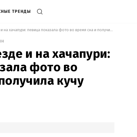
СНЫЕ ТРЕНДЫ
 LELÉKA в гнезде и на хачапури: певица показала фото во время сна и получила кучу мемов 
ин
зде и на хачапури:
зала фото во
 получила кучу