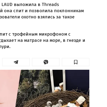
м LAUD выложила в Threads
й она спит и позволила поклонникам
зователи охотно взялись за такое
 спит с трофейным микрофоном с
тдыхает на матрасе на море, в гнезде и
пури.