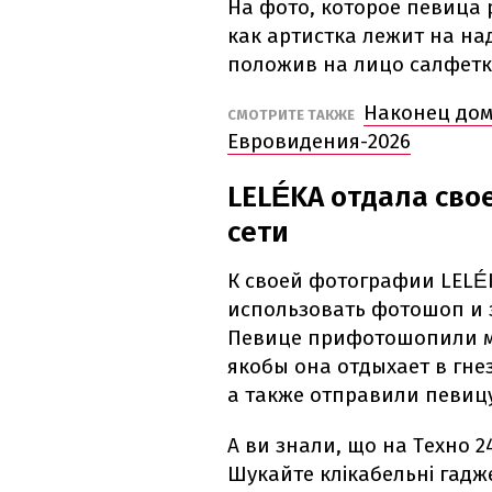
На фото, которое певица
как артистка лежит на н
положив на лицо салфетк
Наконец дом
СМОТРИТЕ ТАКЖЕ
Евровидения-2026
LELÉKA отдала сво
сети
К своей фотографии LELÉ
использовать фотошоп и з
Певице прифотошопили м
якобы она отдыхает в гнез
а также отправили певицу
А ви знали, що на Техно 2
Шукайте клікабельні гадже