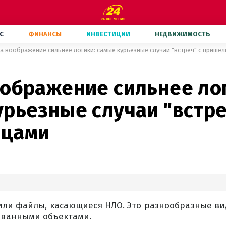
С
ФИНАНСЫ
ИНВЕСТИЦИИ
НЕДВИЖИМОСТЬ
а воображение сильнее логики: самые курьезные случаи "встреч" с прише
оображение сильнее ло
рьезные случаи "встре
ьцами
или файлы, касающиеся НЛО. Это разнообразные ви
ванными объектами.