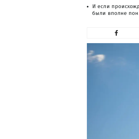
И если происхожд
были вполне пон