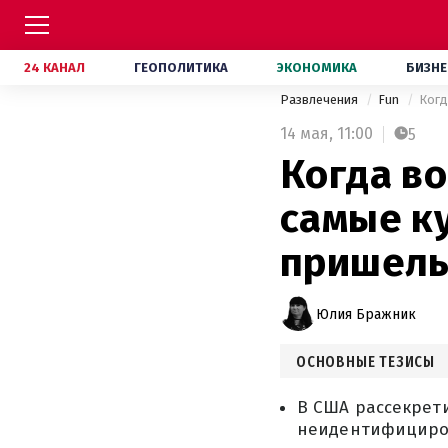
24 КАНАЛ
ГЕОПОЛИТИКА
ЭКОНОМИКА
БИЗНЕ
Развлечения
Fun
Когд
14 мая,
11:00
5
Когда в
самые ку
пришел
Юлия Бражник
ОСНОВНЫЕ ТЕЗИСЫ
В США рассекрет
неидентифициро