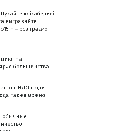
 Шукайте клікабельні
та вигравайте
15 F – розіграємо
нцию. На
 ярче большинства
часто с НЛО люди
Сюда также можно
я обычные
личество