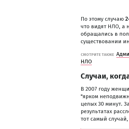
По этому случаю
2
что видят НЛО, а 
обращались в пол
существовании и
Адми
СМОТРИТЕ ТАКЖЕ
НЛО
Случаи, когд
В 2007 году женщ
"ярком неподвижно
целых 30 минут. З
результатах расс
тот самый случай,