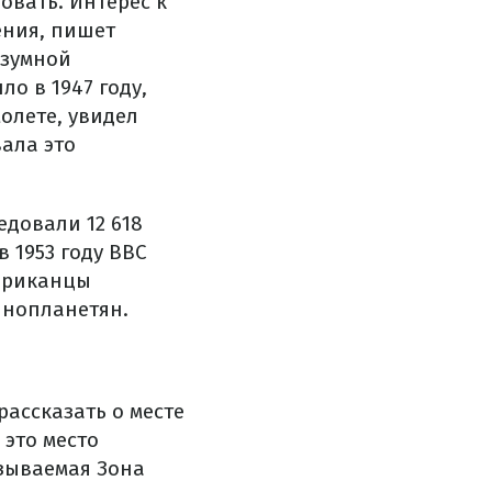
овать. Интерес к
ения, пишет
азумной
о в 1947 году,
олете, увидел
ала это
едовали 12 618
 1953 году ВВС
мериканцы
инопланетян.
рассказать о месте
 это место
азываемая Зона