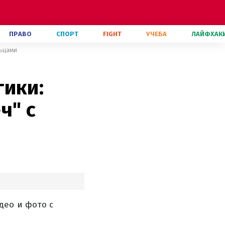
ПРАВО
СПОРТ
FIGHT
УЧЕБА
ЛАЙФХАК
льцами
гики:
ч" с
део и фото с