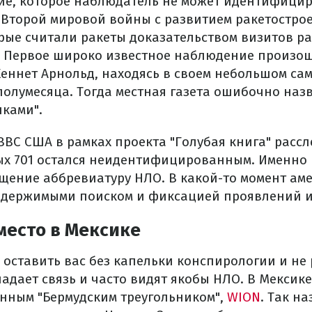
ие, которое наблюдатель не может идентифицир
 Второй мировой войны с развитием ракетостро
орые считали ракеты доказательством визитов р
 Первое широко известное наблюдение произошл
Кеннет Арнольд, находясь в своем небольшом сам
полумесяца. Тогда местная газета ошибочно назв
ками".
д ВВС США в рамках проекта "Голубая книга" рассл
ых 701 остался неидентифицированным. Именно в
щение аббревиатуру НЛО. В какой-то момент а
одержимыми поиском и фиксацией проявлений 
место в Мексике
 оставить вас без капельки конспирологии и не 
падает связь и часто видят якобы НЛО. В Мексике
нным "Бермудским треугольником",
WION
. Так н