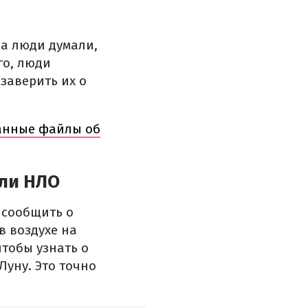
а люди думали,
го, люди
заверить их о
анные файлы об
ели НЛО
 сообщить о
в воздухе на
чтобы узнать о
Луну. Это точно