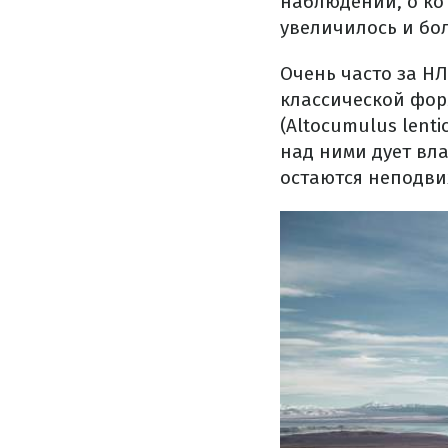
наблюдений, о ко
увеличилось и бо
Очень часто за Н
классической фор
(Altocumulus lent
над ними дует вла
остаются неподв