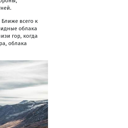
ороны,
ней.
 Ближе всего к
видные облака
лизи гор, когда
ра, облака