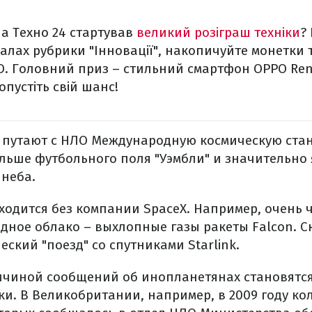
на Техно 24 стартував
великий розіграш техніки
?
іалах рубрики "Інновації", накопичуйте монетки 
 Головний приз – стильний смартфон ОРРО Reno
опустіть свій шанс!
 путают с НЛО Международную космическую ста
ольше футбольного поля "Уэмбли" и значительно
 неба.
ходится без компании SpaceX. Например, очень 
дное облако – выхлопные газы ракеты Falcon. 
еский "поезд" со спутниками Starlink.
ичиной сообщений об инопланетянах становятс
и. В Великобритании, например, в 2009 году ко