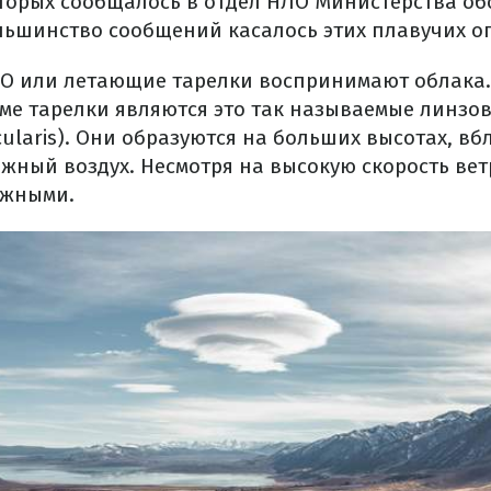
торых сообщалось в отдел НЛО Министерства об
льшинство сообщений касалось этих плавучих ог
ЛО или летающие тарелки воспринимают облака.
ме тарелки являются это так называемые линзо
icularis). Они образуются на больших высотах, вб
жный воздух. Несмотря на высокую скорость вет
ижными.