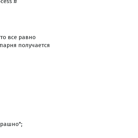
ocess #
что все равно
у парня получается
трашно";