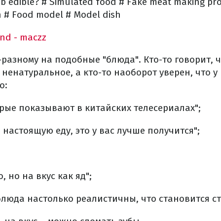
bab edible? # Simulated food # Fake meat making pr
h # Food model # Model dish
und - maczz
-разному на подобные "блюда". Кто-то говорит, 
е ненатуральное, а кто-то наоборот уверен, что 
о:
орые показывают в китайских телесериалах";
 настоящую еду, это у вас лучше получится";
, но на вкус как яд";
блюда настолько реалистичны, что становится с