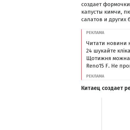
создает формочки
капусты кимчи, пю
салатов и других 
Читати новини н
24 шукайте кліка
Щотижня можна в
Reno15 F. Не пр
Китаец создает р