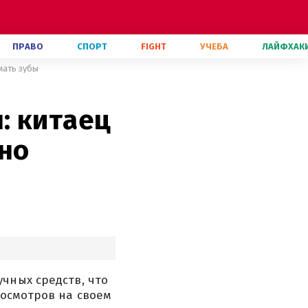
ПРАВО
СПОРТ
FIGHT
УЧЕБА
ЛАЙФХАК
мать зубы
: китаец
жно
чных средств, что
росмотров на своем