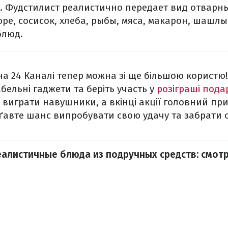
. Фудстилист реалистично передает вид отварны
ре, сосисок, хлеба, рыбы, мяса, макарон, шашл
блюд.
а 24 Каналі тепер можна зі ще більшою користю!
бельні гаджети та беріть участь у
розіграші пода
играти навушники, а вкінці акції головний пр
оґавте шанс випробувати свою удачу та забрати 
еалистичные блюда из подручных средств: смот