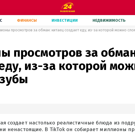
С
ФИНАНСЫ
ИНВЕСТИЦИИ
НЕДВИЖИМОСТЬ
ионы просмотров за обман: китаец создает еду, из-за которой можно сло
ы просмотров за обман
еду, из-за которой мо
 зубы
ая создает настолько реалистичные блюда из подру
они ненастоящие. В TikTok он собирает миллионы п