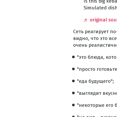
Is this big ke
Simulated dis
♬ original so
Сеть реагирует по
видно, что это вс
очень реалистичн
"это блюда, кот
"просто готовьте
"еда будущего";
"выглядит вкусно
"некоторые его 