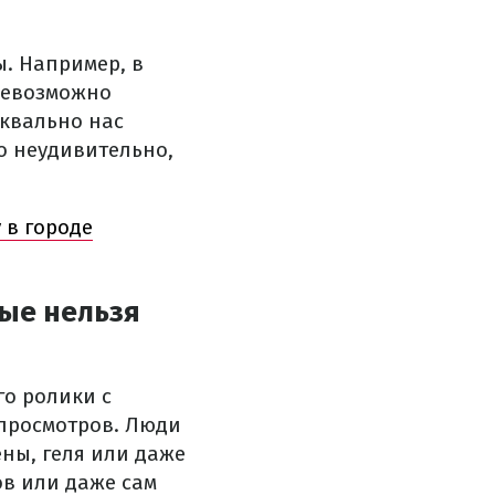
ы. Например, в
невозможно
уквально нас
о неудивительно,
 в городе
рые нельзя
го ролики с
просмотров. Люди
ены, геля или даже
ов или даже сам