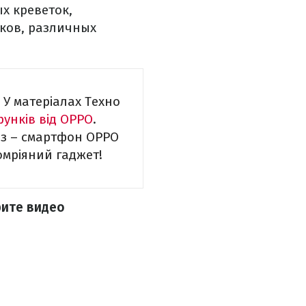
х креветок,
ыков, различных
 У матеріалах Техно
рунків від OPPO
.
из – смартфон OPPO
омріяний гаджет!
рите видео