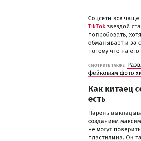
Соцсети все чаще
TikTok
звездой ста
попробовать, хот
обманывает и за 
потому что на его
Разв
СМОТРИТЕ ТАКЖЕ
фейковым фото х
Как китаец 
есть
Парень выкладывае
созданием макси
не могут поверить
пластилина. Он т