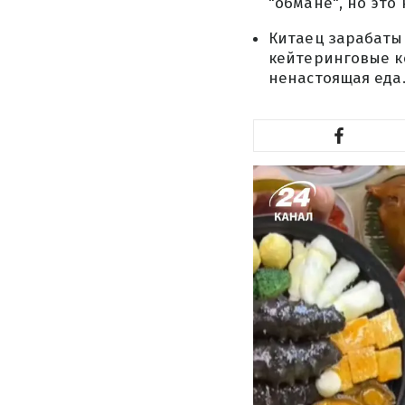
"обмане", но это
Китаец зарабатыв
кейтеринговые к
ненастоящая еда