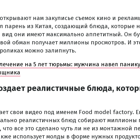
 открывают нам закулисье съемок кино и реклам
л парень из Китая, создающий блюда, которые 
я вид они имеют максимально аппетитный. Он б
свой обман получает миллионы просмотров. И эт
 роликах можно залипнуть.
лечение на 5 лет тюрьмы: мужчина навел панику
ищника
создает реалистичные блюда, кото
т свои видео под именем Food model factory. Е
мально реалистичных блюд собирают миллионы 
, что все это сделано чуть ли не из монтажной п
акже использует молды в форме нужных продукт