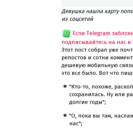
Девушка нашла карту попо
из соцсетей
Если Telegram заблок
подписывайтесь на нас в
Этот пост собрал уже почт
репостов и сотни коммен
дешевую мобильную связь 
это все было. Вот что пиш
"Кто-то, похоже, раско
сохранилась. Ну или р
долгие годы";
"О, пока вы там, насла
нас";