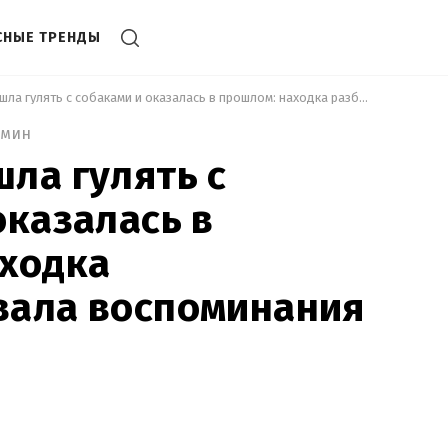
СНЫЕ ТРЕНДЫ
 Девушка пошла гулять с собаками и оказалась в прошлом: находка разблокировала воспоминания украинцев 
 мин
ла гулять с
оказалась в
аходка
вала воспоминания