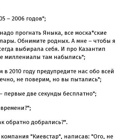
5 – 2006 годов";
 надо прогнать Яныка, все моска*ские
лары. Обнимите родных. А мне – чтобы я
сегда выбирала себя. И про Казантип
е миллениалы там набылись";
ам в 2010 году предупредите нас обо всей
нечно, не поверим, но вы пытались";
– первые две секунды бесплатно";
 времени?";
ак обратно добрались?".
компания "Киевстар", написав: "Ого, не