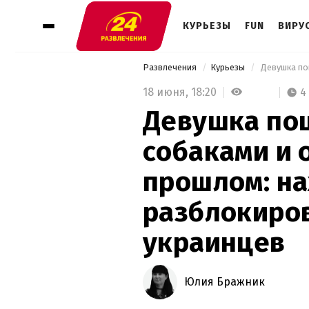
КУРЬЕЗЫ
FUN
ВИРУ
Развлечения
Курьезы
18 июня,
18:20
4
Девушка пош
собаками и 
прошлом: н
разблокиро
украинцев
Юлия Бражник