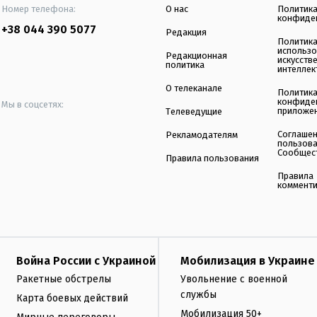
Номер телефона:
О нас
Политик
конфиде
+38 044 390 5077
Редакция
Политик
использ
Редакционная
искусств
политика
интеллек
О телеканале
Политик
конфиде
Мы в соцсетях:
приложе
Телеведущие
Соглаше
Рекламодателям
пользов
Сообщес
Правила пользования
Правила
коммент
Война России с Украиной
Мобилизация в Украине
Ракетные обстрелы
Увольнение с военной
службы
Карта боевых действий
Мобилизация 50+