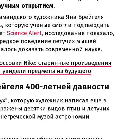
аучным открытием.
ламандского художника Яна Брейгеля
ь, которую ученые смогли подтвердить
шет
Science Alert
, исследование показало,
 редкое поведение летучих мышей
удалось доказать современной науке.
россовки Nike: старинные произведения
и увидели предметы из будущего
йгеля 400-летней давности
дух", которую художник написал еще в
ображены десятки видов птиц и летучих
негреческой музой астрономии
следователи обратили внимание на