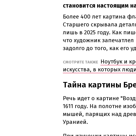
становится настоящим н
Более 400 лет картина ф
Старшего скрывала детал
лишь в 2025 году. Как пи
что художник запечатлел
задолго до того, как его 
Ноутбук и к
СМОТРИТЕ ТАКЖЕ
искусства, в которых люд
Тайна картины Бре
Речь идет о картине "Воз
1611 году. На полотне из
мышей, парящих над древ
Уранией.
При изучении картины ис