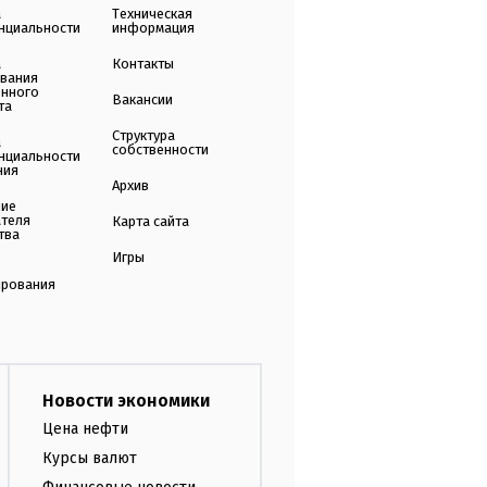
а
Техническая
нциальности
информация
а
Контакты
ования
енного
Вакансии
та
Структура
а
собственности
нциальности
ния
Архив
ние
ателя
Карта сайта
тва
Игры
ирования
Новости экономики
Цена нефти
Курсы валют