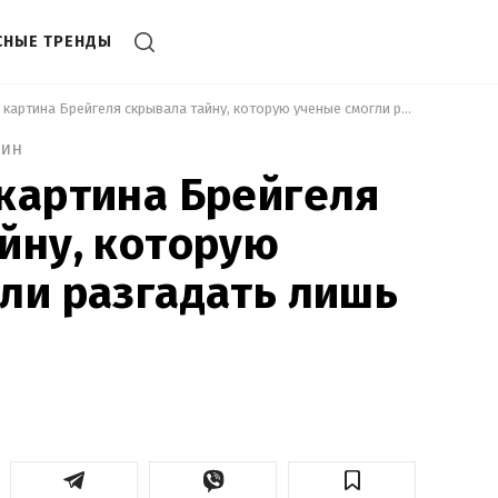
СНЫЕ ТРЕНДЫ
 400-летняя картина Брейгеля скрывала тайну, которую ученые смогли разгадать лишь сейчас 
мин
картина Брейгеля
йну, которую
ли разгадать лишь