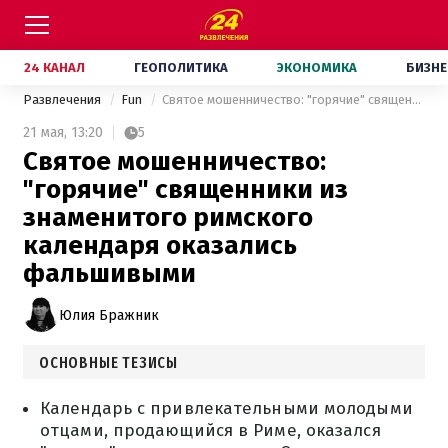
24 КАНАЛ
ГЕОПОЛИТИКА
ЭКОНОМИКА
БИЗНЕ
Развлечения
Fun
Святое мошенничество: "горячие" священники из знаменитого римского календаря оказались фальшивыми
21 мая,
13:20
5
Святое мошенничество:
"горячие" священники из
знаменитого римского
календаря оказались
фальшивыми
Юлия Бражник
ОСНОВНЫЕ ТЕЗИСЫ
Календарь с привлекательными молодыми
отцами, продающийся в Риме, оказался