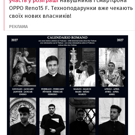
участь у розіграші
навушників і смартфона
OPPO Reno15 F. Техноподарунки вже чекають
своїх нових власників!