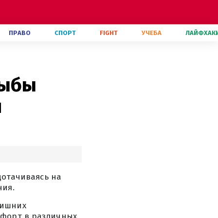
ПРАВО
СПОРТ
FIGHT
УЧЕБА
ЛАЙФХАК
Рыбы
я
дотачиваясь на
ния.
лишних
мфорт в различных