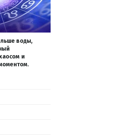
ольше воды,
нный
хаосом и
моментом.