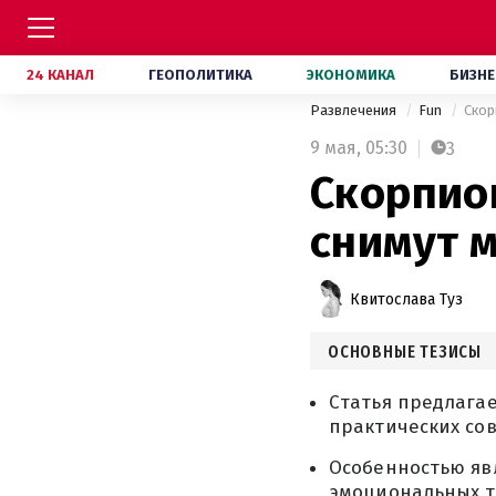
24 КАНАЛ
ГЕОПОЛИТИКА
ЭКОНОМИКА
БИЗНЕ
Развлечения
Fun
Скор
9 мая,
05:30
3
Скорпио
снимут м
Квитослава Туз
ОСНОВНЫЕ ТЕЗИСЫ
Статья предлагае
практических сов
Особенностью яв
эмоциональных т