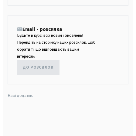
Email - розсилка
Будьте в курсі всіх новин і оновлень!
Перейдіть на сторінку наших розсилок, щоб
обрати ті, що відповідають вашим
інтересам.
ДО РОЗСИЛОК
Наші додатки:
android
apple
smart tv
samsung smart tv