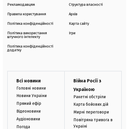
Рекламодавцям
Структура власності
Правила користування
Архів
Політика конфіденційності
Карта сайту
Політика використання
Ігри
штучного інтелекту
Політика конфіденційності
додатку
Всі новини
Війна Росії з
Головні новини
Україною
Новини України
Ракетні обстріли
Прямий ефір
Карта бойових дій
Відеоновини
Мирні переговори
Аудіоновини
Повітряна тривога в
Україні
Погода