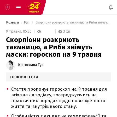
Розваги
Fun
 Скорпіони розкриють таємницю, а Риби знімуть маски: гороскоп на 9 травня 
3 хв
9 травня,
05:30
Скорпіони розкриють
таємницю, а Риби знімуть
маски: гороскоп на 9 травня
Квітослава Туз
ОСНОВНІ ТЕЗИ
Стаття пропонує гороскоп на 9 травня для
всіх знаків зодіаку, зосереджуючись на
практичних порадах щодо повсякденного
життя та внутрішнього стану.
Особливістю є акцент на саморефлексії та