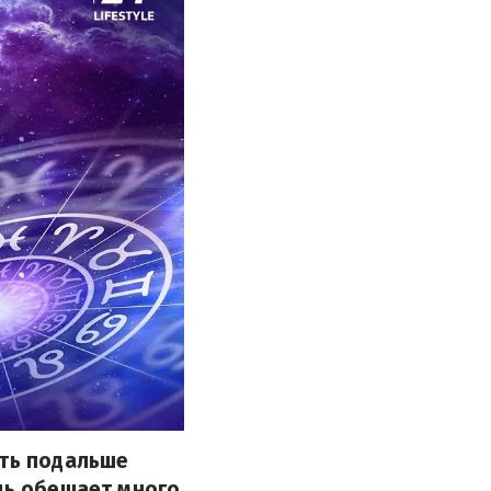
ить подальше
ень обещает много