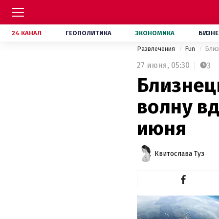
24 КАНАЛ
ГЕОПОЛИТИКА
ЭКОНОМИКА
БИЗНЕ
Развлечения
Fun
Близ
27 июня,
05:30
3
Близнец
волну вд
июня
Квитослава Туз