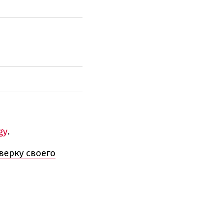
gy
.
верку своего