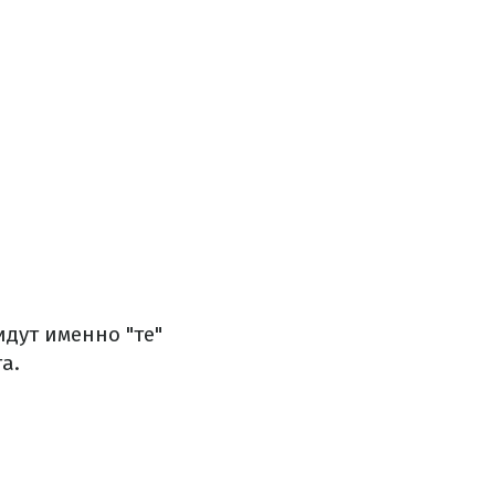
идут именно "те"
а.