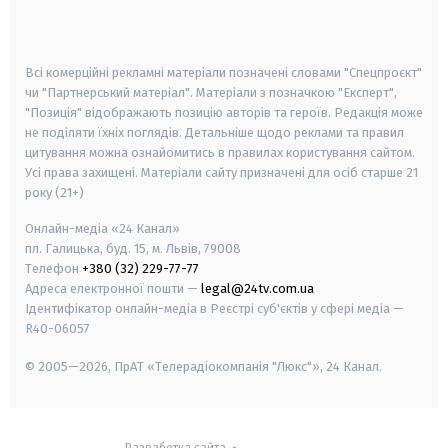
smart tv
samsung smart tv
Всі комерційні рекламні матеріали позначені словами "Спецпроєкт"
чи "Партнерський матеріал". Матеріали з позначкою "Експерт",
"Позиція" відображають позицію авторів та героїв. Редакція може
не поділяти їхніх поглядів. Детальніше щодо реклами та правил
цитування можна ознайомитись в правилах користування сайтом.
Усі права захищені.
Матеріали сайту призначені для осіб старше
21
року (21+)
Онлайн-медіа «24 Канал»
пл. Галицька, буд. 15, м. Львів, 79008
Телефон
+380 (32) 229-77-77
Адреса електронної пошти —
legal@24tv.com.ua
Ідентифікатор онлайн-медіа в Реєстрі суб'єктів у сфері медіа —
R40-06057
© 2005—2026,
ПрАТ «Телерадіокомпанія "Люкс"», 24 Канал.