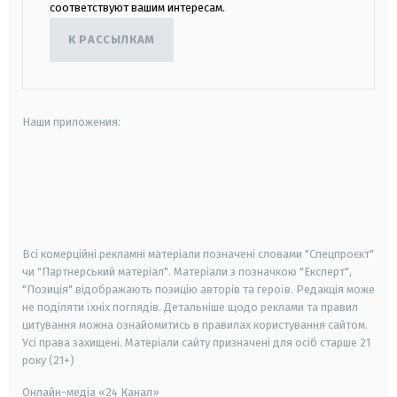
соответствуют вашим интересам.
К РАССЫЛКАМ
Наши приложения:
android
apple
smart tv
samsung smart tv
Всі комерційні рекламні матеріали позначені словами "Спецпроєкт"
чи "Партнерський матеріал". Матеріали з позначкою "Експерт",
"Позиція" відображають позицію авторів та героїв. Редакція може
не поділяти їхніх поглядів. Детальніше щодо реклами та правил
цитування можна ознайомитись в правилах користування сайтом.
Усі права захищені.
Матеріали сайту призначені для осіб старше
21
року (21+)
Онлайн-медіа «24 Канал»