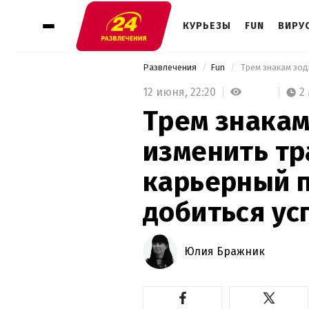
КУРЬЕЗЫ
FUN
ВИРУ
Развлечения
Fun
12 июня,
22:20
2
Трем знакам
изменить т
карьерный п
добиться ус
Юлия Бражник