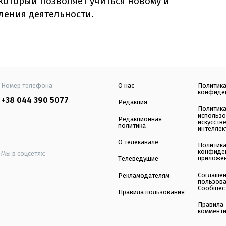
который позволяет учиться новому и
ления деятельности.
Номер телефона:
О нас
Политик
конфиде
+38 044 390 5077
Редакция
Политик
использ
Редакционная
искусств
политика
интеллек
О телеканале
Политик
конфиде
Мы в соцсетях:
приложе
Телеведущие
Соглаше
Рекламодателям
пользов
Сообщес
Правила пользования
Правила
коммент