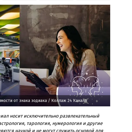
имости от знака зодиака
/ Коллаж 24 Канала
риал носит исключительно развлекательный
стрология, тарология, нумерология и другие
яются наукой и не могут служить основой для