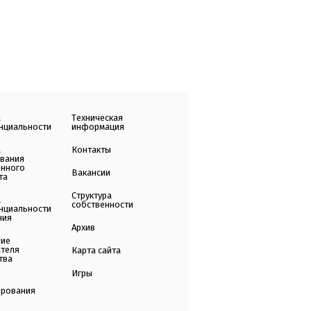
а
Техническая
нциальности
информация
а
Контакты
ования
енного
Вакансии
та
Структура
а
собственности
нциальности
ния
Архив
ние
ателя
Карта сайта
тва
Игры
ирования