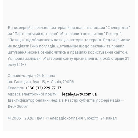
android
apple
smart tv
samsung smart tv
Всі комерційні рекламні матеріали позначені словами "Спецпроєкт"
чи "Партнерський матеріал". Матеріали з позначкою "Експерт",
"Позиція" відображають позицію авторів та героїв. Редакція може
не поділяти їхніх поглядів. Детальніше щодо реклами та правил
цитування можна ознайомитись в правилах користування сайтом.
Усі права захищені.
Матеріали сайту призначені для осіб старше
21
року (21+)
Онлайн-медіа «24 Канал»
пл. Галицька, буд. 15, м. Львів, 79008
Телефон
+380 (32) 229-77-77
Адреса електронної пошти —
legal@24tv.com.ua
Ідентифікатор онлайн-медіа в Реєстрі суб'єктів у сфері медіа —
R40-06057
© 2005—2026,
ПрАТ «Телерадіокомпанія "Люкс"», 24 Канал.