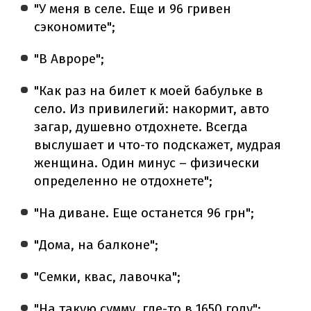
"У меня в селе. Еще и 96 гривен
сэкономите";
"В Авроре";
"Как раз на билет к моей бабульке в
село. Из привилегий: накормит, авто
загар, душевно отдохнете. Всегда
выслушает и что-то подскажет, мудрая
женщина. Один минус – физически
определенно не отдохнете";
"На диване. Еще останется 96 грн";
"Дома, на балконе";
"Семки, квас, лавочка";
"На такую сумму, где-то в 1650 году";