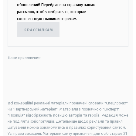
обновлений! Перейдите на страницу наших
рассылок, чтобы выбрать те, которые
соответствуют вашим интересам.
К РАССЫЛКАМ
Наши приложения:
android
apple
smart tv
samsung smart tv
Всі комерційні рекламні матеріали позначені словами "Спецпроєкт"
чи "Партнерський матеріал". Матеріали з позначкою "Експерт",
"Позиція" відображають позицію авторів та героїв. Редакція може
не поділяти їхніх поглядів. Детальніше щодо реклами та правил
цитування можна ознайомитись в правилах користування сайтом.
Усі права захищені.
Матеріали сайту призначені для осіб старше
21