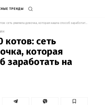
СНЫЕ ТРЕНДЫ
 Осталось 200 котов: сеть умилила девочка, которая нашла способ заработать на мечту 
мин
 котов: сеть
очка, которая
б заработать на