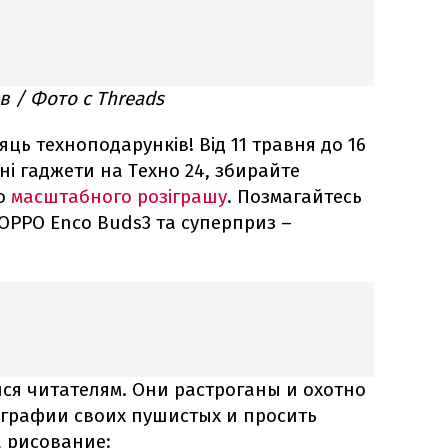
в / Фото с Threads
яць техноподарунків! Від 11 травня до 16
ні гаджети на Техно 24, збирайте
до
масштабного розіграшу
. Позмагайтесь
OPPO Enco Buds3 та суперприз –
лся читателям. Они растроганы и охотно
графии своих пушистых и просить
а рисование: