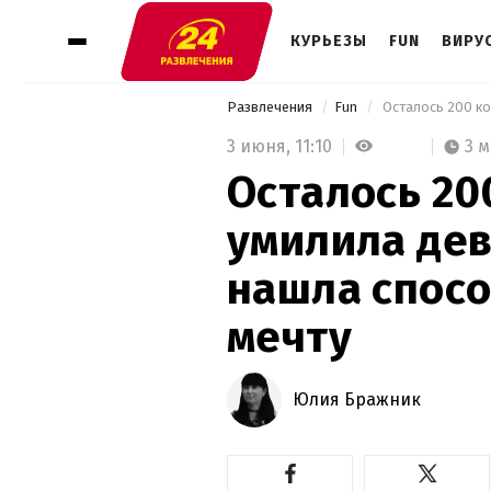
КУРЬЕЗЫ
FUN
ВИРУ
Развлечения
Fun
3 июня,
11:10
3 
Осталось 200
умилила дев
нашла спосо
мечту
Юлия Бражник