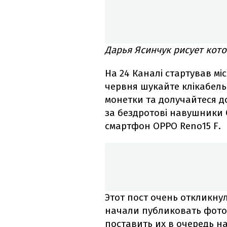
Дарья Ясинчук рисует кото
На 24 Каналі стартував міс
червня шукайте клікабель
монетки та долучайтеся 
за бездротові навушники 
смартфон OPPO Reno15 F.
Этот пост очень откликну
начали публиковать фото
поставить их в очередь н