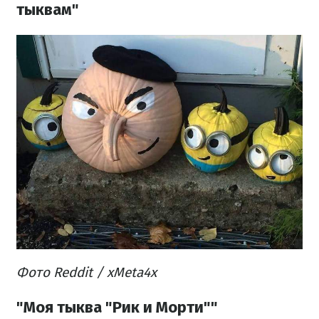
тыквам"
Фото Reddit /
xM
eta4x
"Моя тыква "Рик и Морти""