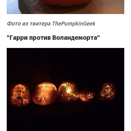
Фото из твитера ThePumpkinGeek
"Гарри против Воландеморта"