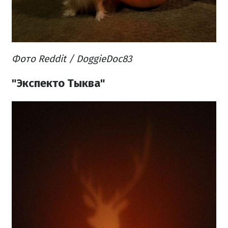
Фото Reddit /
DoggieDo
c83
"Экспекто Тыква"