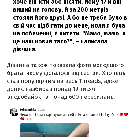
хоче він їсти або пісяти. Йому 17 й він
вищий на голову, й за 200 метрів
стояли його друзі. А бо не треба було в
свій час підбігати до мене, коли я була
на побаченні, й питати: "Мамо, мамо, а
це наш новий тато?",
– написала
дівчина.
Дівчина також показала фото молодшого
брата, якому дісталося від сестри. Хлопець
став популярним на весь Threads, адже
допис назбирав понад 19 тисяч
вподобайок та понад 600 пересилань.