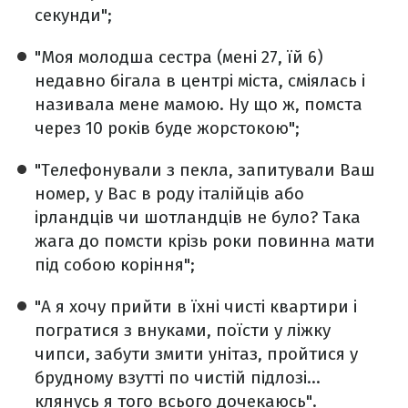
секунди";
"Моя молодша сестра (мені 27, їй 6)
недавно бігала в центрі міста, сміялась і
називала мене мамою. Ну що ж, помста
через 10 років буде жорстокою";
"Телефонували з пекла, запитували Ваш
номер, у Вас в роду італійців або
ірландців чи шотландців не було? Така
жага до помсти крізь роки повинна мати
під собою коріння";
"А я хочу прийти в їхні чисті квартири і
погратися з внуками, поїсти у ліжку
чипси, забути змити унітаз, пройтися у
брудному взутті по чистій підлозі…
клянусь я того всього дочекаюсь".