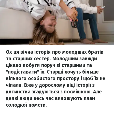
Ох ця вічна історія про молодших братів
та старших сестер. Молодшим завжди
цікаво побути поруч зі старшими та
"подіставати" їх. Старші хочуть більше
вільного особистого простору і щоб їх не
чіпали. Вже у дорослому віці історії з
дитинства згадуються з посмішкою. Але
деякі люди весь час виношують план
солодкої помсти.