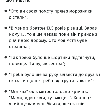
що пишуть:
"Ото ви свою помсту прям з морозилки
дістали";
"В мене з братом 13,5 років різниці. Зараз
йому 15, то я ще чекаю поки він прийде з
дівчиною додому. Ото моя мстя буде
страшна";
"Так треба було ще шортики підтягнути, і
повище. Пишу, як сестра";
"Треба було ще за руку відвести до друзів і
сказати що не треба від групи втікати";
"Мій каз*юк в метро голосно кричав:
"Мамо, йди сюди, тут місце є". Хлопець,
який пускав мені бісики, щез за пів