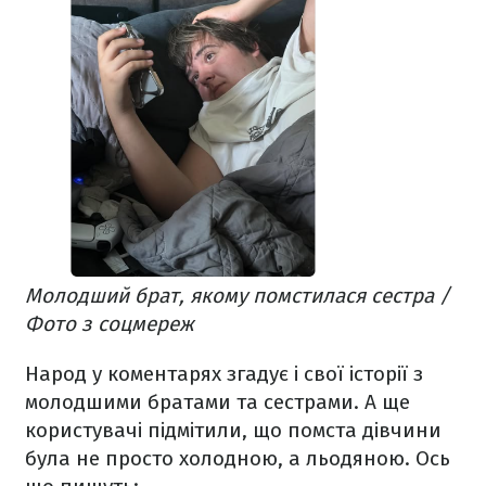
Молодший брат, якому помстилася сестра /
Фото з соцмереж
Народ у коментарях згадує і свої історії з
молодшими братами та сестрами. А ще
користувачі підмітили, що помста дівчини
була не просто холодною, а льодяною. Ось