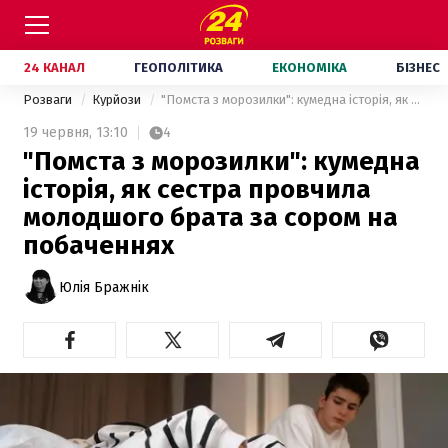
24 КАНАЛ
ГЕОПОЛІТИКА
ЕКОНОМІКА
БІЗНЕС
Розваги
Курйози
"Помста з морозилки": кумедна історія, як сестра провчила молодшого брата за сором на побаченнях
19 червня,
13:10
4
"Помста з морозилки": кумедна
історія, як сестра провчила
молодшого брата за сором на
побаченнях
Юлія Бражнік