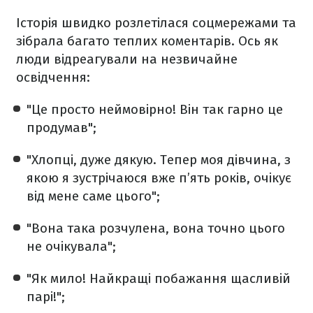
Історія швидко розлетілася соцмережами та
зібрала багато теплих коментарів. Ось як
люди відреагували на незвичайне
освідчення:
"Це просто неймовірно! Він так гарно це
продумав";
"Хлопці, дуже дякую. Тепер моя дівчина, з
якою я зустрічаюся вже п’ять років, очікує
від мене саме цього";
"Вона така розчулена, вона точно цього
не очікувала";
"Як мило! Найкращі побажання щасливій
парі!";