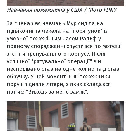
Навчання пожежників у США / Фото FDNY
За сценарієм навчань Мур сиділа на
підвіконні та чекала на "порятунок" із
умовної пожежі. Тим часом Ральф у
повному спорядженні спустився по мотузці
зі стіни тренувального корпусу. Після
успішної "рятувальної операції" він
несподівано став на одне коліно та дістав
обручку. У цей момент інші пожежники
поруч підняли літери, з яких складався
напис: "Виходь за мене заміж".