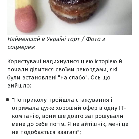
Найменший в Україні торт / Фото з
соцмереж
Користувачі надихнулися цією історією й
почали ділитися своїми рекордами, які
були встановлені "на слабо". Ось що
вийшло:
"По приколу пройшла стажування і
отримала дуже хороший офер в одну ІТ-
компанію, вони ще довго запрошували
мене до себе потім. Я не айтішнік, мені це
не подобається взагалі";