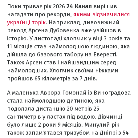
Поки триває рік 2026
24 Канал
вирішив
нагадати про рекорди,
якими відзначилися
українці торік
. Наприклад, дивовижний
рекорд Арсена Дубовенка вже увійшов в
історію. У листопаді хлопчик у віці 3 років та
11 місяців став наймолодшою людиною, яка
дійшла до базового табору на Евересті.
Також Арсен став і найшвидшим серед
наймолодших. Хлопчик своїми ніжками
пройшов 65 кілометрів за 7 днів.
А маленька Аврора Гомонай із Виноградова
стала наймолодшою дитиною, яка
подолала дистанцію 20 метрів 25
сантиметрів у ластах під водою. Дівчинці
було лише 2 роки 9 місяців. Минулий рік
також запам'ятався тризубом на Дніпрі з 54