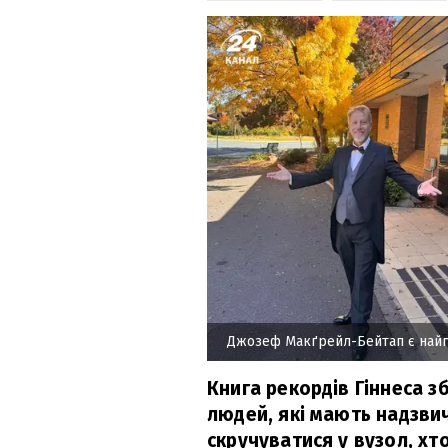
Джозеф Макґрейл-Бейтап є най
Книга рекордів Гіннеса з
людей, які мають надзвича
скручуватися у вузол, хтос