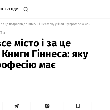
НІ ТРЕНДИ
 Кричить на все місто і за це потрапив до Книги Гіннеса: яку унікальну професію має австралієць 
3 хв
се місто і за це
Книги Гіннеса: яку
рофесію має