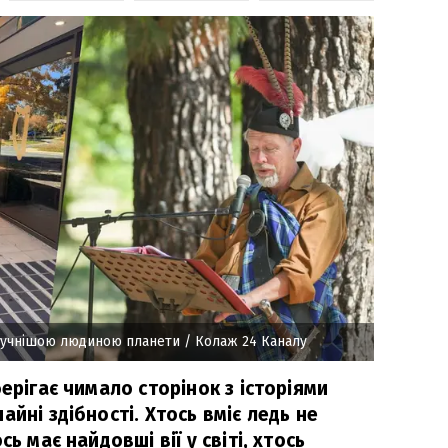
гучнішою людиною планети
/ Колаж 24 Каналу
берігає чимало сторінок з історіями
йні здібності. Хтось вміє ледь не
ь має найдовші вії у світі, хтось