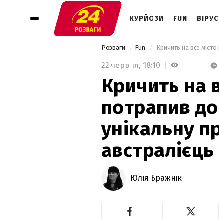
КУРЙОЗИ
FUN
ВІРУС
Розваги
Fun
22 червня,
18:10
Кричить на в
потрапив до 
унікальну п
австралієць
Юлія Бражнік