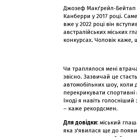
Джозеф Макґрейл-Бейтап 
Канберри у 2017 році. Сам
вже у 2022 році він вступи
австралійських міських гл
конкурсах. Чоловік каже, 
Чи траплялося мені втрача
звісно. Зазвичай це стаєт
автомобільних шоу, коли 
перекрикувати спортивні 
Іноді я навіть голосніший 
– каже рекордсмен.
Для довідки:
міський глаша
яка з'явилася ще до появи