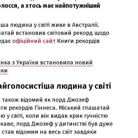
олосся, а хтось має найпотужніший
ша людина у світі живе в Австралії.
атай встановив світовий рекорд щодо
редає
офіційний сайт
Книги рекордів
инка з України встановила новий
ики
айголосистіша людина у світі
 також відомий як лорд Джозеф
ги рекордів Гіннеса. Міський глашатай
у світі, коли він видав крик гучністю
ікаве, лорд Джозеф у дитинстві був дуже
став відомим на весь світ завдяки