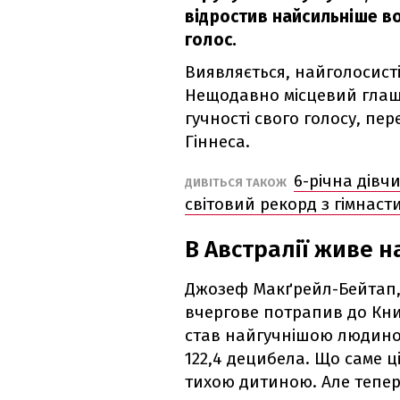
відростив найсильніше в
голос.
Виявляється, найголосисті
Нещодавно місцевий глаш
гучності свого голосу, пе
Гіннеса.
6-річна дівч
ДИВІТЬСЯ ТАКОЖ
світовий рекорд з гімнаст
В Австралії живе н
Джозеф Макґрейл-Бейтап,
вчергове потрапив до Кни
став найгучнішою людиною 
122,4 децибела. Що саме ц
тихою дитиною. Але тепер 