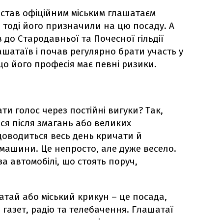
став офіційним міським глашатаєм
е тоді його призначили на цю посаду. А
в до Стародавньої та Почесної гільдії
ашатаїв і почав регулярно брати участь у
що його професія має певні ризики.
ти голос через постійні вигуки? Так,
ься після змагань або великих
доводиться весь день кричати й
машини. Це непросто, але дуже весело.
за автомобілі, що стоять поруч,
тай або міський крикун – це посада,
 газет, радіо та телебачення. Глашатаї