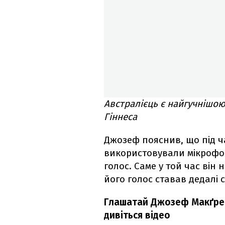
Австралієць є найгучнішою
Гіннеса
Джозеф пояснив, що під ч
використовували мікрофо
голос. Саме у той час він
його голос ставав дедалі 
Глашатай Джозеф Макґрейл
дивіться відео