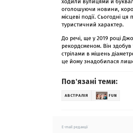
ходили вулицями й буквал
оголошуючи новини, корол
місцеві події. Сьогодні ц
туристичний характер.
До речі, ще у 2019 році Д
рекордсменом. Він здобув
стрілами в мішень діаметро
це йому знадобилася лише 
Повʼязані теми:
АВСТРАЛІЯ
FUN
E-mail редакції