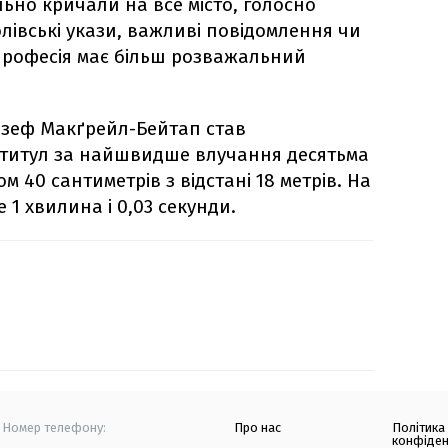
ьно кричали на все місто, голосно
івські укази, важливі повідомлення чи
я професія має більш розважальний
жозеф Макґрейл-Бейтап став
 титул за найшвидше влучання десятьма
м 40 сантиметрів з відстані 18 метрів. На
1 хвилина і 0,03 секунди.
Номер телефону:
Про нас
Політика
конфіден