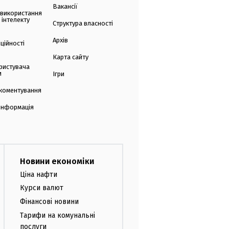
Вакансії
 використання
 інтелекту
Структура власності
Архів
ційності
Карта сайту
ристувача
и
Ігри
коментування
 інформація
Новини економіки
Ціна нафти
Курси валют
Фінансові новини
Тарифи на комунальні
послуги