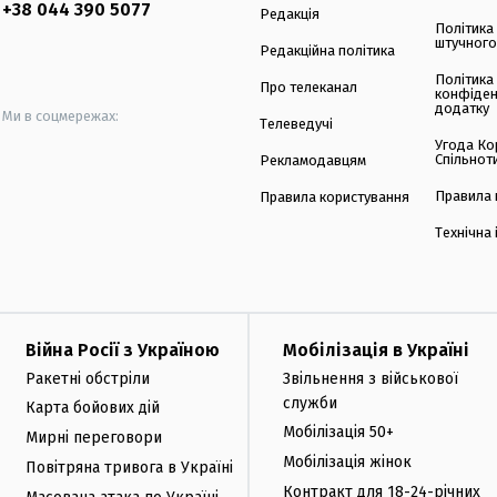
+38 044 390 5077
Редакція
Політика
штучного
Редакційна політика
Політика
Про телеканал
конфіден
додатку
Ми в соцмережах:
Телеведучі
Угода Ко
Спільнот
Рекламодавцям
Правила 
Правила користування
Технічна
Війна Росії з Україною
Мобілізація в Україні
Ракетні обстріли
Звільнення з військової
служби
Карта бойових дій
Мобілізація 50+
Мирні переговори
Мобілізація жінок
Повітряна тривога в Україні
Контракт для 18-24-річних