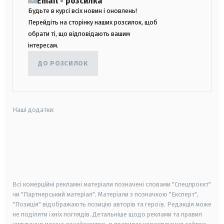
Email - розсилка
Будьте в курсі всіх новин і оновлень!
Перейдіть на сторінку наших розсилок, щоб
обрати ті, що відповідають вашим
інтересам.
ДО РОЗСИЛОК
Наші додатки:
android
apple
smart tv
samsung smart tv
Всі комерційні рекламні матеріали позначені словами "Спецпроєкт"
чи "Партнерський матеріал". Матеріали з позначкою "Експерт",
"Позиція" відображають позицію авторів та героїв. Редакція може
не поділяти їхніх поглядів. Детальніше щодо реклами та правил