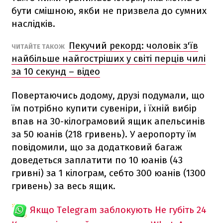
бути смішною, якби не призвела до сумних
наслідків.
Пекучий рекорд: чоловік з'їв
ЧИТАЙТЕ ТАКОЖ
найбільше найгостріших у світі перців чилі
за 10 секунд – відео
Повертаючись додому, друзі подумали, що
їм потрібно купити сувеніри, і їхній вибір
впав на 30-кілограмовий ящик апельсинів
за 50 юанів (218 гривень). У аеропорту їм
повідомили, що за додатковий багаж
доведеться заплатити по 10 юанів (43
гривні) за 1 кілограм, себто 300 юанів (1300
гривень) за весь ящик.
Якщо Telegram заблокують
Не губіть 24