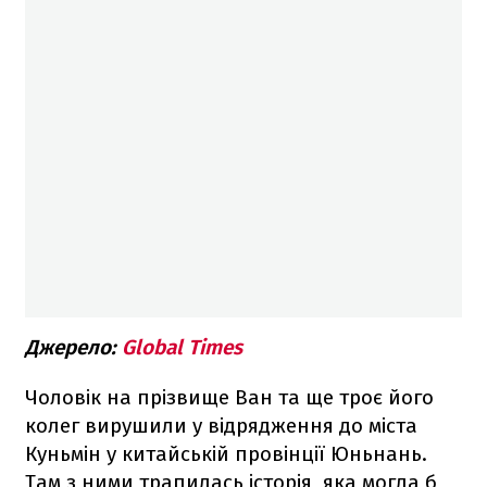
Джерело:
Global Times
Чоловік на прізвище Ван та ще троє його
колег вирушили у відрядження до міста
Куньмін у китайській провінції Юньнань.
Там з ними трапилась історія, яка могла б