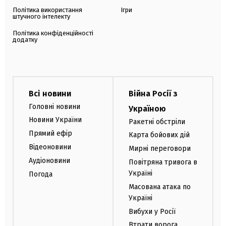
Політика використання
Ігри
штучного інтелекту
Політика конфіденційності
додатку
Всі новини
Війна Росії з
Головні новини
Україною
Новини України
Ракетні обстріли
Прямий ефір
Карта бойових дій
Відеоновини
Мирні переговори
Аудіоновини
Повітряна тривога в
Україні
Погода
Масована атака по
Україні
Вибухи у Росії
Втрати ворога