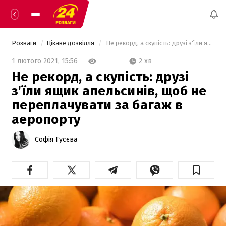
Розваги
Цікаве дозвілля
 Не рекорд, а скупість: друзі з'їли ящик апельсинів, щоб не переплачувати за багаж в аеропорту 
2 хв
1 лютого 2021,
15:56
Не рекорд, а скупість: друзі
з'їли ящик апельсинів, щоб не
переплачувати за багаж в
аеропорту
Софія Гусєва