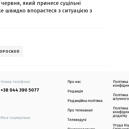
 червня, який принесе суцільні
же швидко впораєтеся з ситуацією з
ГОРОСКОП
Номер телефону:
Про нас
Політика
конфіден
+38 044 390 5077
Редакція
Політика
штучного
Редакційна політика
Політика
Про телеканал
конфіден
додатку
Ми в соцмережах:
Телеведучі
Угода Ко
Спільнот