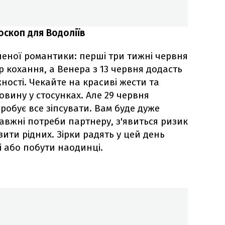
оскоп для Водоліїв
леної романтики: перші три тижні червня
р кохання, а Венера з 13 червня додасть
ності. Чекайте на красиві жести та
овину у стосунках. Але 29 червня
обує все зіпсувати. Вам буде дуже
авжні потреби партнеру, з'явиться ризик
ити рідних. Зірки радять у цей день
і або побути наодинці.