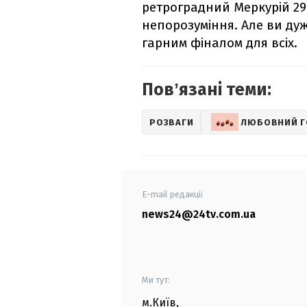
ретроградний Меркурій 29
непорозуміння. Але ви ду
гарним фіналом для всіх.
Повʼязані теми:
РОЗВАГИ
ЛЮБОВНИЙ 
E-mail редакції
news24@24tv.com.ua
Ми тут:
м.Київ
,