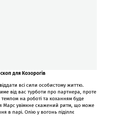
скоп для Козорогів
 віддати всі сили особистому життю.
име від вас турботи про партнера, проте
темпом на роботі та коханням буде
ця Марс увімкне скажений ритм, що може
я в парі. Олію у вогонь піділлє