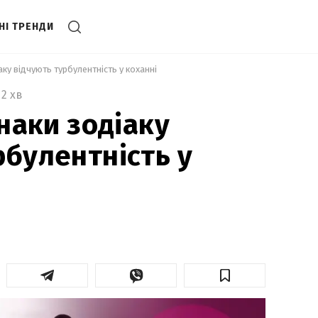
НІ ТРЕНДИ
іаку відчують турбулентність у коханні 
2 хв
знаки зодіаку
рбулентність у