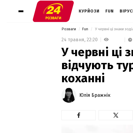
КУРЙОЗИ
FUN
ВІРУС
Розваги
Fun
 У червні ці знаки зод
24 травня,
22:20
У червні ці 
відчують ту
коханні
Юлія Бражнік