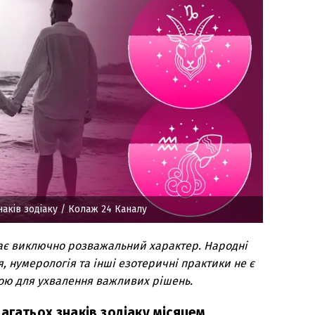
наків зодіаку
/ Колаж 24 Каналу
ає виключно розважальний характер. Народні
я, нумерологія та інші езотеричні практики не є
ою для ухвалення важливих рішень.
агатьох знаків зодіаку місяцем