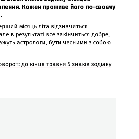
овлення. Кожен проживе його по-своєму
.
перший місяць літа відзначиться
але в результаті все закінчиться добре,
кажуть астрологи, бути чесними з собою
орот: до кінця травня 5 знаків зодіаку