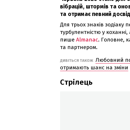
вібрацій, штормів та он
та отримає певний досвід
Для трьох знаків зодіаку 
турбулентністю у коханні, 
пише
Almanac
. Головне, 
та партнером.
Любовний пов
ДИВІТЬСЯ ТАКОЖ
отримають шанс на зміни
Стрілець