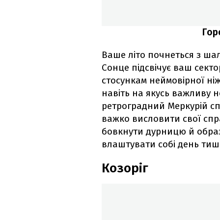
Гор
Ваше літо почнеться з ша
Сонце підсвічує ваш секто
стосункам неймовірної ніж
навіть на якусь важливу н
ретроградний Меркурій спр
важко висловити свої спр
бовкнути дурницю й образ
влаштувати собі день тиш
Козоріг