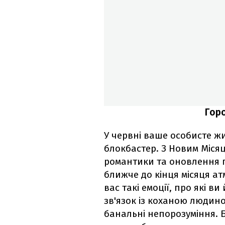
Горо
У червні ваше особисте ж
блокбастер. З Новим Міся
романтики та оновлення п
ближче до кінця місяця а
вас такі емоції, про які в
зв'язок із коханою людин
банальні непорозуміння. 