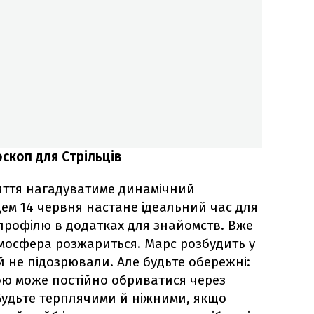
скоп для Стрільців
иття нагадуватиме динамічний
цем 14 червня настане ідеальний час для
рофілю в додатках для знайомств. Вже
тмосфера розжариться. Марс розбудить у
и й не підозрювали. Але будьте обережні:
ою може постійно обриватися через
Будьте терплячими й ніжними, якщо