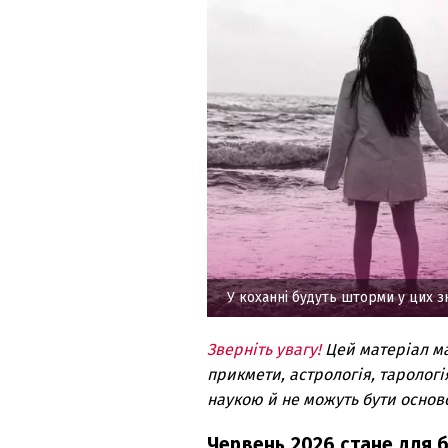
У коханні будуть шторми у цих з
Зверніть увагу!
Цей матеріал м
прикмети, астрологія, тарологі
наукою й не можуть бути основ
Червень 2026 стане для б