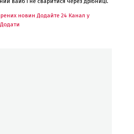
ий вайб і не сваритися через дрібниці.
ірених новин
Додайте 24 Канал у
Додати