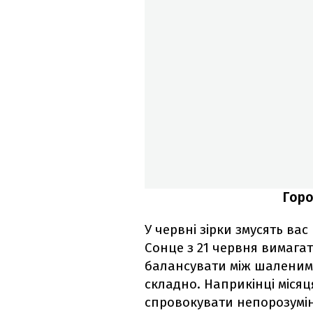
Горо
У червні зірки змусять вас
Сонце з 21 червня вимагат
балансувати між шаленим 
складно. Наприкінці міся
спровокувати непорозумінн