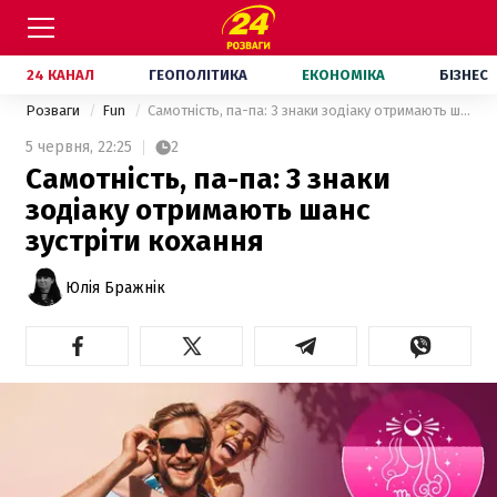
24 КАНАЛ
ГЕОПОЛІТИКА
ЕКОНОМІКА
БІЗНЕС
Розваги
Fun
Самотність, па-па: 3 знаки зодіаку отримають шанс зустріти кохання
5 червня,
22:25
2
Самотність, па-па: 3 знаки
зодіаку отримають шанс
зустріти кохання
Юлія Бражнік