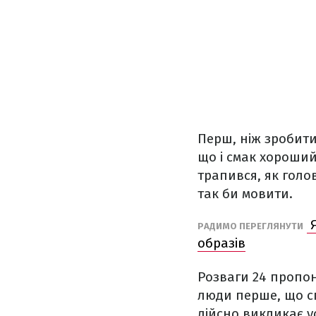
Перш, ніж зробити
що і смак хороший
трапився, як голо
так би мовити.
Я
РАДИМО ПЕРЕГЛЯНУТИ
образів
Розваги 24 пропон
люди перше, що сп
дійсно викликає у