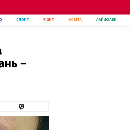
О
СПОРТ
FIGHT
ОСВІТА
ЛАЙФХАКИ
а
ань –