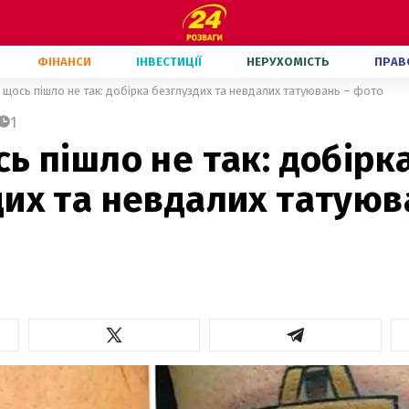
ФІНАНСИ
ІНВЕСТИЦІЇ
НЕРУХОМІСТЬ
ПРАВ
 щось пішло не так: добірка безглуздих та невдалих татуювань – фото
1
ь пішло не так: добірк
их та невдалих татуюв