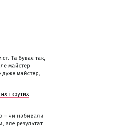
ст. Та буває так,
але майстер
е дуже майстер,
их і крутих
мо – чи набивали
и, але результат