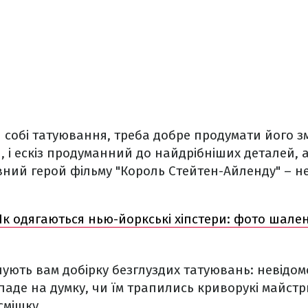
 собі татуювання, треба добре продумати його змі
, і ескіз продуманний до найдрібніших деталей, 
вний герой фільму "Король Стейтен-Айленду" – н
к одягаються нью-йоркські хіпстери: фото шален
ують вам добірку безглуздих татуювань: невідо
аде на думку, чи їм трапились криворукі майстр
смішку.