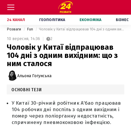
24 КАНАЛ
ГЕОПОЛІТИКА
ЕКОНОМІКА
БІЗНЕС
Розваги
Fun
Чоловік у Китаї відпрацював 104 дні з одним вихідним: що з ним сталося
10 вересня,
14:36
2
Чоловік у Китаї відпрацював
104 дні з одним вихідним: що з
ним сталося
Альона Гогунська
ОСНОВНІ ТЕЗИ
У Китаї 30-річний робітник А'бао працював
104 робочих дні поспіль з одним вихідним і
помер через поліорганну недостатність,
спричинену пневмококовою інфекцією.