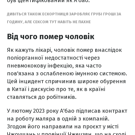
був ідентифікований як А'бао.
ДИВІТЬСЯ ТАКОЖ ЕСКОРТНИЦЯ ЗАРОБЛЯЄ ГРУБІ ГРОШІ ЗА
ГОДИНУ, АЛЕ СЕКСОМ ТУТ НАВІТЬ НЕ ПАХНЕ
Від чого помер чоловік
Як кажуть лікарі, чоловік помер внаслідок
поліорганної недостатності через
пневмококову інфекцію, яка часто
пов'язана з ослабленою імунною системою.
Цей інцидент спричинив широке обурення
в Китаї і дискусію про те, як в країні
ставляться до робітників.
У лютому 2023 року А'бао підписав контракт
на роботу маляра в одній з компаній.
Згодом його направили на проєкт у місті
Чжоушань у провінції Чжецзян, що на сході