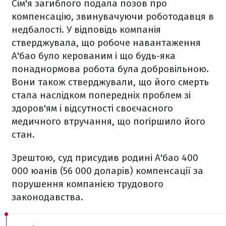
Сім'я загиблого подала позов про
компенсацію, звинувачуючи роботодавця в
недбалості. У відповідь компанія
стверджувала, що робоче навантаження
А'бао було керованим і що будь-яка
понаднормова робота була добровільною.
Вони також стверджували, що його смерть
стала наслідком попередніх проблем зі
здоров'ям і відсутності своєчасного
медичного втручання, що погіршило його
стан.
Зрештою, суд присудив родині А'бао 400
000 юанів (56 000 доларів) компенсації за
порушення компанією трудового
законодавства.