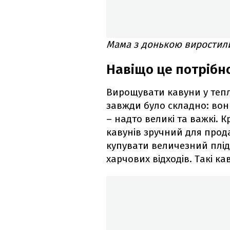
Мама з донькою виростили 
Навіщо це потрібн
Вирощувати кавуни у теп
завжди було складно: вони
– надто великі та важкі. 
кавунів зручний для про
купувати величезний плід)
харчових відходів. Такі к