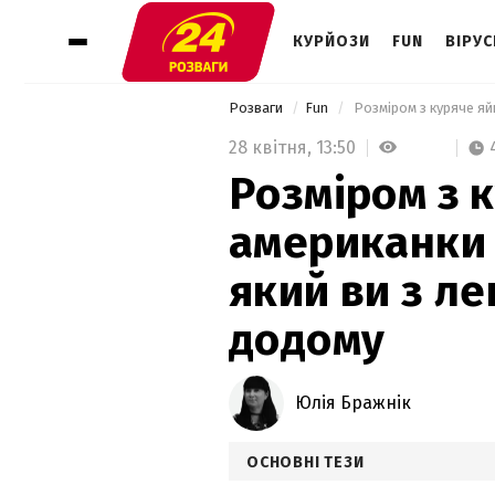
КУРЙОЗИ
FUN
ВІРУС
Розваги
Fun
28 квітня,
13:50
Розміром з 
американки 
який ви з л
додому
Юлія Бражнік
ОСНОВНІ ТЕЗИ