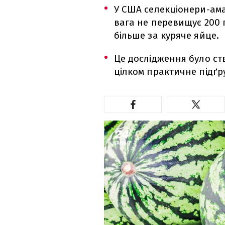
У США селекціонери-ам
вага не перевищує 200 г
більше за куряче яйце.
Це дослідження було ст
цілком практичне підґр