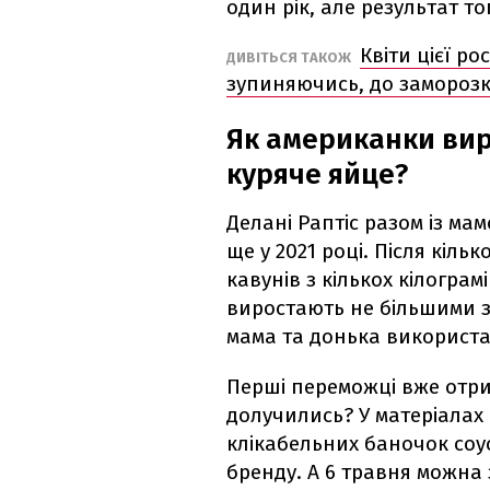
один рік, але результат то
Квіти цієї ро
ДИВІТЬСЯ ТАКОЖ
зупиняючись, до заморозк
Як американки вир
куряче яйце?
Делані Раптіс разом із ма
ще у 2021 році. Після кіль
кавунів з кількох кілограмі
виростають не більшими з
мама та донька використал
Перші переможці вже отри
долучились? У матеріалах
клікабельних баночок соусу
бренду. А 6 травня можна