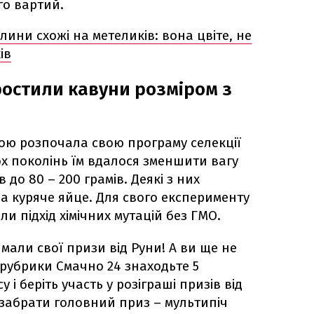
го вартий.
слини схожі на метеликів: вона цвіте, не
ів
остили кавуни розміром з
мою розпочала свою програму селекції
кох поколінь їм вдалося зменшити вагу
в до 80 – 200 грамів. Деякі з них
а куряче яйце. Для свого експерименту
и підхід хімічних мутацій без ГМО.
мали свої призи від Руни! А ви ще не
 рубрики Смачно 24 знаходьте 5
 і беріть участь у розіграші призів від
 забрати головний приз – мультипіч