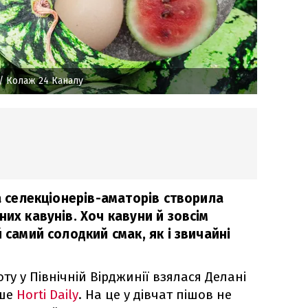
/ Колаж 24 Каналу
ра селекціонерів-аматорів створила
них кавунів. Хоч кавуни й зовсім
 самий солодкий смак, як і звичайні
ту у Північній Вірджинії взялася Делані
ише
Horti Daily
. На це у дівчат пішов не