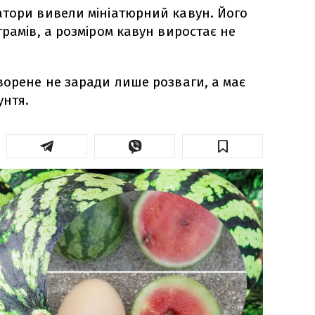
атори вивели мініатюрний кавун. Його
рамів, а розміром кавун виростає не
ворене не заради лише розваги, а має
унтя.