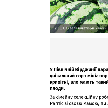
У США вивели мініатюрні кавуни
У Північній Вірджинії па
унікальний сорт мініатюр
крихітні, але мають такий
плоди.
За сімейну селекційну робо
Раптіс зі своєю мамою, п