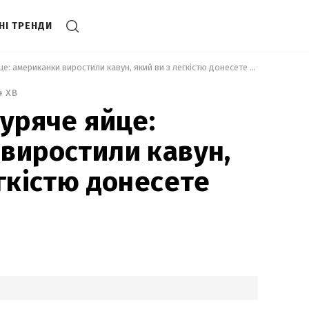
НІ ТРЕНДИ
 Розміром з куряче яйце: американки виростили кавун, який ви з легкістю донесете додому 
4 хв
куряче яйце:
виростили кавун,
егкістю донесете