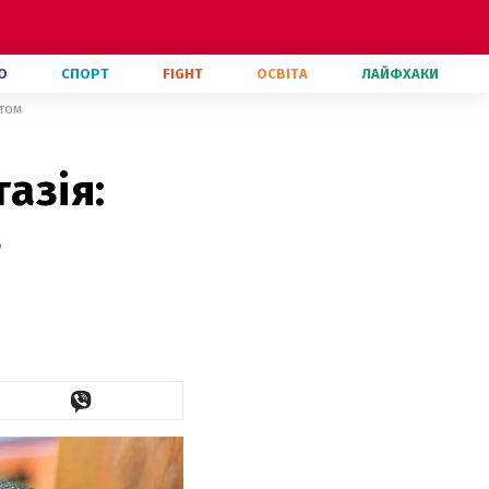
О
СПОРТ
FIGHT
ОСВІТА
ЛАЙФХАКИ
етом
азія:
з