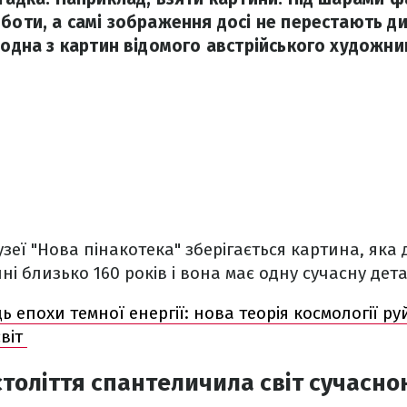
оботи, а самі зображення досі не перестають д
 одна з картин відомого австрійського художни
зеї "Нова пінакотека" зберігається картина, яка 
ині близько 160 років і вона має одну сучасну де
ь епохи темної енергії: нова теорія космології р
світ
століття спантеличила світ сучасн