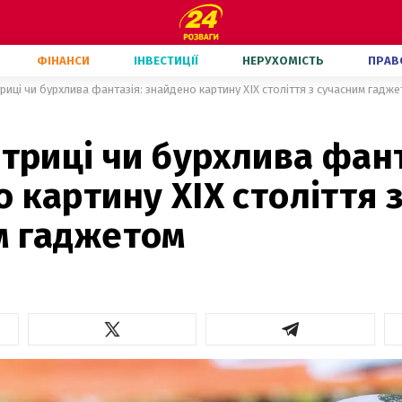
ФІНАНСИ
ІНВЕСТИЦІЇ
НЕРУХОМІСТЬ
ПРАВ
триці чи бурхлива фантазія: знайдено картину XIX століття з сучасним гадж
атриці чи бурхлива фант
 картину XIX століття 
м гаджетом