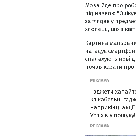
Мова йде про роб
під назвою "Очіку
заглядає у предме
хлопець, що з кві
Картина мальовнич
нагадує смартфон.
спалахують нові д
почав казати про 
Гаджети хапайте
клікабельні гадж
наприкінці акці
Успіхів у пошуку!