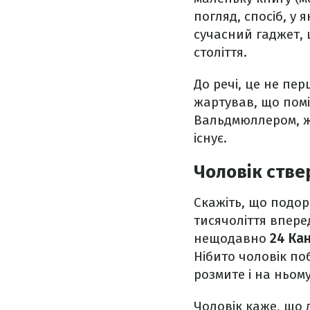
погляд, спосіб, у
сучасний гаджет, 
століття.
До речі, це не пер
жартував, що поміт
Вальдмюллером, жо
існує.
Чоловік стве
Скажіть, що подоро
тисячоліття вперед
нещодавно
24 Ка
Нібито чоловік поб
розмите і на ньом
Чоловік каже, що