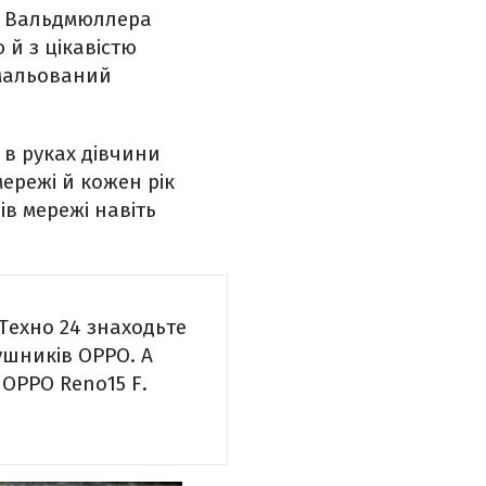
а Вальдмюллера
 й з цікавістю
амальований
 в руках дівчини
ережі й кожен рік
ів мережі навіть
Техно 24 знаходьте
шників OPPO. А
 OPPO Reno15 F.