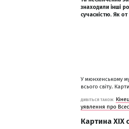
знаходили інші р
сучасністю. Як от
У мюнхенському му
всього світу. Карт
Кінец
ДИВІТЬСЯ ТАКОЖ
уявлення про Все
Картина XIX 