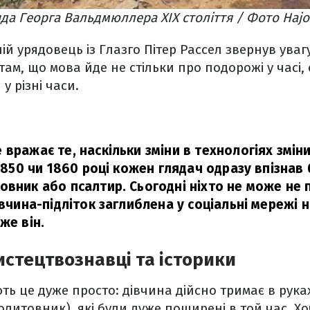
а Георга Вальдмюллера XIX століття / Фото Hajo
ій урядовець із Глазго Пітер Рассел звернув увагу
ам, що мова йде не стільки про подорожі у часі, 
у різні часи.
 вражає те, наскільки зміни в технологіях змін
 1850 чи 1860 році кожен глядач одразу впізнав
овник або псалтир. Сьогодні ніхто не може не 
івчина-підліток заглиблена у соціальні мережі 
же він.
стецтвознавці та історики
ь це дуже просто: дівчина дійсно тримає в рука
олитовник), які були дуже поширені в той час. Х