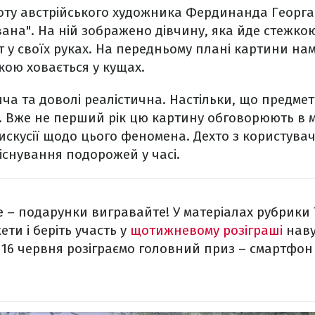
оту австрійського художника Фердинанда Георг
вана". На ній зображено дівчину, яка йде стежкою
т у своїх руках. На передньому плані картини н
ткою ховається у кущах.
а та доволі реалістична. Настільки, що предмет
 Вже не перший рік цю картину обговорюють в м
искусії щодо цього феномена. Дехто з користувач
існування подорожей у часі.
 – подарунки вигравайте! У матеріалах рубрики 
ети і беріть участь у
щотижневому розіграші
наву
ї 16 червня розіграємо головний приз – смартфон