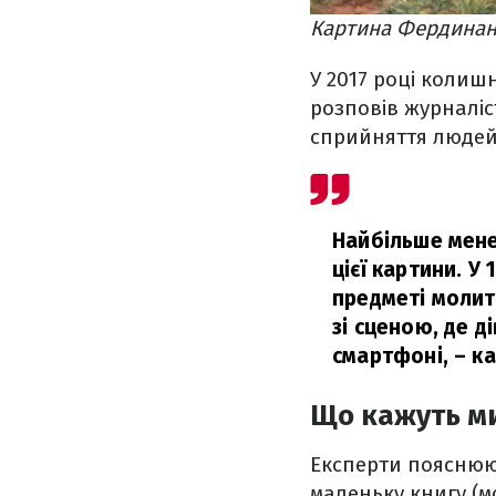
Картина Фердинанд
У 2017 році колишн
розповів журналіст
сприйняття людей 
Найбільше мене
цієї картини. У
предметі молит
зі сценою, де д
смартфоні,
– ка
Що кажуть ми
Експерти пояснюют
маленьку книгу (м