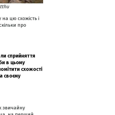
tthu
 на цю схожість і
скільки про
или сприйняття
 би в цьому
помітити схожості
на своєму
х звичайну
оча, на перший