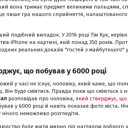
 який вона тримає предмет великими пальцями, сп
це лише гра нашого сприйняття, налаштованого н
ший подібний випадок. У 2016 році Тім Кук, керівн
ив iPhone на картині, якій понад 350 років. Проте,
дних реальних доказів "гостей з майбутнього" 
рджує, що побував у 6000 році
жей у часі не існує, чоловіку, який каже, що поле
. Він буде сміятися. Правда поки що сміються з н
нал
розповідав про чоловіка,
який стверджує, що
ував у 6000 році й навіть показав фото міста. Ні
у нічого неможливо розгледіти.
 людство буде жити мирно під наглядом доброго 