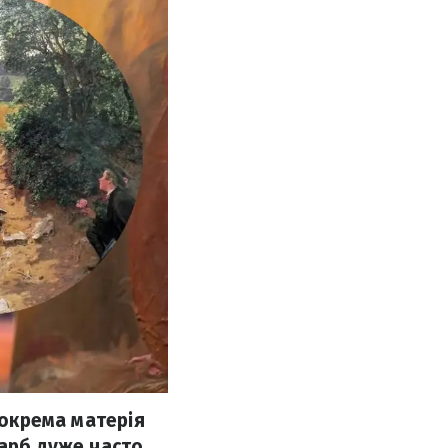
 окрема матерія
фарб дуже часто