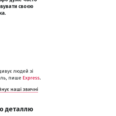
ивувати своєю
ка.
дивує людей зі
таль, пише
Express
.
уйнує наші звичні
ою деталлю