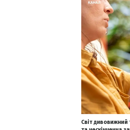
Світ дивовижний т
та нескінченна з