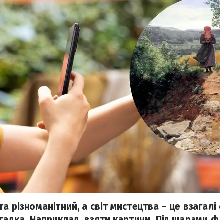
а різноманітний, а світ мистецтва – це взагалі
агадка. Наприклад, взяти картини. Під шарами 