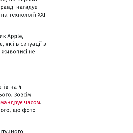
равді нагадує
а технології XXI
ик Apple,
 як і в ситуації з
у живописі не
тів на 4
ього. Зовсім
 мандрує часом
.
чого, що фото
штучного