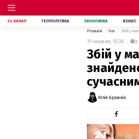
24 КАНАЛ
ГЕОПОЛІТИКА
ЕКОНОМІКА
БІЗНЕС
Розваги
Fun
Збій у ма
11 червня,
13:30
3
Збій у м
знайдено
сучасни
Юлія Бражнік