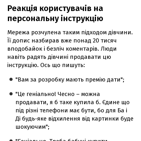
Реакція користувачів на
персональну інструкцію
Мережа розчулена таким підходом дівчини.
Її допис назбирав вже понад 20 тисяч
вподобайок і безліч коментарів. Люди
навіть радять дівчині продавати цю
інструкцію. Ось що пишуть:
"Вам за розробку мають премію дати";
"Це геніально! Чесно – можна
продавати, я б таке купила б. Єдине що
під різні телефони має бути, бо для Ба і
Ді будь-яке відхилення від картинки буде
шокуючим";