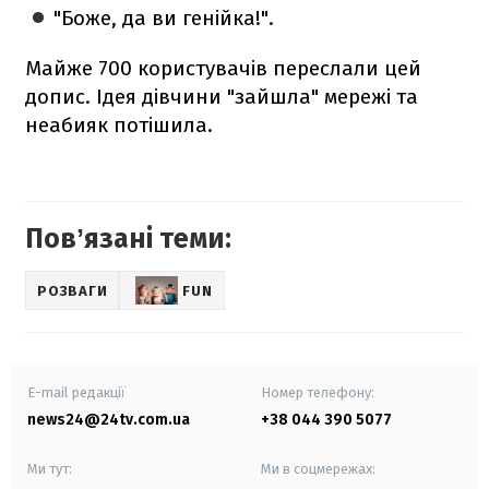
"Боже, да ви генійка!".
Майже 700 користувачів переслали цей
допис. Ідея дівчини "зайшла" мережі та
неабияк потішила.
Повʼязані теми:
РОЗВАГИ
FUN
E-mail редакції
Номер телефону:
news24@24tv.com.ua
+38 044 390 5077
Ми тут:
Ми в соцмережах: