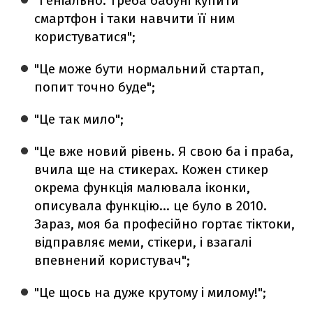
"Геніально. Треба бабуні купити
смартфон і таки навчити її ним
користуватися";
"Це може бути нормальний стартап,
попит точно буде";
"Це так мило";
"Це вже новий рівень. Я свою ба і праба,
вчила ще на стикерах. Кожен стикер
окрема функція малювала іконки,
описувала функцію… це було в 2010.
Зараз, моя ба професійно гортає тіктоки,
відправляє меми, стікери, і взагалі
впевнений користувач";
"Це щось на дуже крутому і милому!";