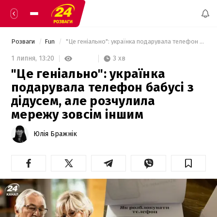
Розваги
Fun
 "Це геніально": українка подарувала телефон бабусі з дідусем, але розчулила мережу зовсім іншим 
3 хв
1 липня,
13:20
"Це геніально": українка
подарувала телефон бабусі з
дідусем, але розчулила
мережу зовсім іншим
Юлія Бражнік