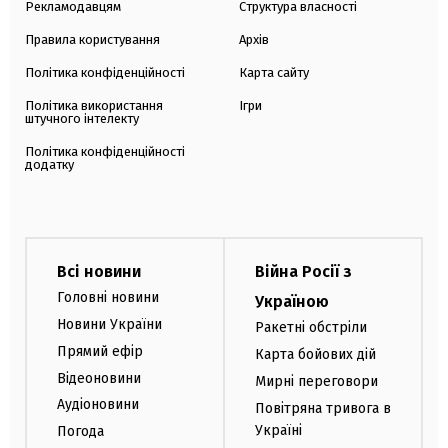
Рекламодавцям
Структура власності
Правила користування
Архів
Політика конфіденційності
Карта сайту
Політика використання
Ігри
штучного інтелекту
Політика конфіденційності
додатку
Всі новини
Війна Росії з
Головні новини
Україною
Новини України
Ракетні обстріли
Прямий ефір
Карта бойових дій
Відеоновини
Мирні переговори
Аудіоновини
Повітряна тривога в
Україні
Погода