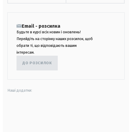
Email - розсилка
Будьте в курсі всіх новин і оновлень!
Перейдіть на сторінку наших розсилок, щоб
обрати ті, що відповідають вашим
інтересам.
ДО РОЗСИЛОК
Наші додатки:
android
apple
smart tv
samsung smart tv