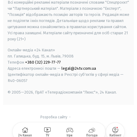
Всі комерційні рекламні матеріали позначені словами "Спецпроєкт"
чи "Партнерський матеріал". Матеріали з позначкою "Експерт",
"Позиція" відображають позицію авторів та героїв. Редакція може
не поділяти їхніх поглядів. Детальніше щодо реклами та правил
цитування можна ознайомитись в правилах користування сайтом.
Усі права захищені.
Матеріали сайту призначені для осіб старше
21
року (21+)
Онлайн-медіа «24 Канал»
пл. Галицька, буд. 15, м. Львів, 79008
Телефон
+380 (32) 229-77-77
Адреса електронної пошти —
legal@24tv.com.ua
Ідентифікатор онлайн-медіа в Реєстрі суб'єктів у сфері медіа —
R40-06057
© 2005—2026,
ПрАТ «Телерадіокомпанія "Люкс"», 24 Канал.
Розробка сайту
-
24 Канал
TV
Ігри
Погода
Кабінет