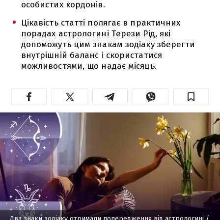
особистих кордонів.
Цікавість статті полягає в практичних
порадах астрологині Терези Рід, які
допоможуть цим знакам зодіаку зберегти
внутрішній баланс і скористатися
можливостями, що надає місяць.
Два знаки зодіаку отримали попередження від астрологині
/