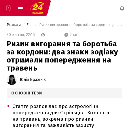
Розваги
Fun
 Ризик вигорання та боротьба за кордони: два знаки зодіаку отримали попередження на травень 
2 хв
30 квітня,
22:15
Ризик вигорання та боротьба
за кордони: два знаки зодіаку
отримали попередження на
травень
Юлія Бражнік
ОСНОВНІ ТЕЗИ
Стаття розповідає про астрологічні
попередження для Стрільців і Козорогів
на травень, зокрема про ризики
вигорання та важливість захисту