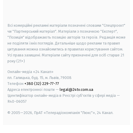
android
apple
smart tv
samsung smart tv
Всі комерційні рекламні матеріали позначені словами "Спецпроєкт"
чи "Партнерський матеріал". Матеріали з позначкою "Експерт",
"Позиція" відображають позицію авторів та героїв. Редакція може
не поділяти їхніх поглядів. Детальніше щодо реклами та правил
цитування можна ознайомитись в правилах користування сайтом.
Усі права захищені.
Матеріали сайту призначені для осіб старше
21
року (21+)
Онлайн-медіа «24 Канал»
пл. Галицька, буд. 15, м. Львів, 79008
Телефон
+380 (32) 229-77-77
Адреса електронної пошти —
legal@24tv.com.ua
Ідентифікатор онлайн-медіа в Реєстрі суб'єктів у сфері медіа —
R40-06057
© 2005—2026,
ПрАТ «Телерадіокомпанія "Люкс"», 24 Канал.