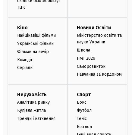
скільки осіб мобілізує
ТЦК
Кіно
Новини Освіти
Найцікавіші фільми
Міністерство освіти та
науки України
Українські фільми
Школа
Фільми на вечір
НМТ 2026
Комедії
Саморозвиток
Серіали
Навчання за кордоном
Нерухомість
Спорт
Аналітика ринку
Бокс
Купівля житла
Футбол
Тренди і натхнення
Теніс
Біатлон
Інші види спорту