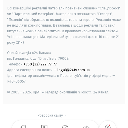
Всі комерційні рекламні матеріали позначені словами "Спецпроєкт"
чи "Партнерський матеріал". Матеріали з позначкою "Експерт",
"Позиція" відображають позицію авторів та героїв. Редакція може
не поділяти їхніх поглядів. Детальніше щодо реклами та правил
цитування можна ознайомитись в правилах користування сайтом.
Усі права захищені.
Матеріали сайту призначені для осіб старше
21
року (21+)
Онлайн-медіа «24 Канал»
пл. Галицька, буд. 15, м. Львів, 79008
Телефон
+380 (32) 229-77-77
Адреса електронної пошти —
legal@24tv.com.ua
Ідентифікатор онлайн-медіа в Реєстрі суб'єктів у сфері медіа —
R40-06057
© 2005—2026,
ПрАТ «Телерадіокомпанія "Люкс"», 24 Канал.
Розробка сайту
-