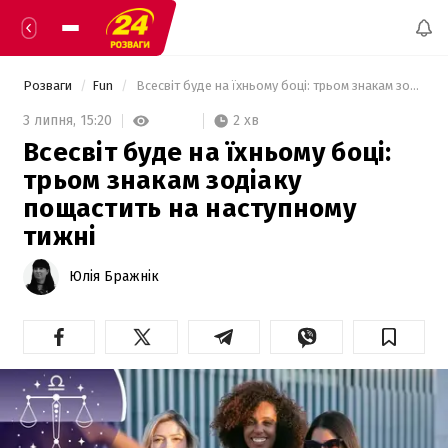
Розваги
Fun
 Всесвіт буде на їхньому боці: трьом знакам зодіаку пощастить на наступному тижні 
2 хв
3 липня,
15:20
Всесвіт буде на їхньому боці:
трьом знакам зодіаку
пощастить на наступному
тижні
Юлія Бражнік