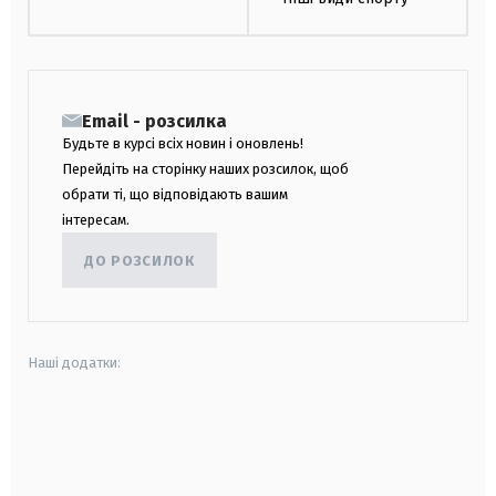
Email - розсилка
Будьте в курсі всіх новин і оновлень!
Перейдіть на сторінку наших розсилок, щоб
обрати ті, що відповідають вашим
інтересам.
ДО РОЗСИЛОК
Наші додатки:
android
apple
smart tv
samsung smart tv