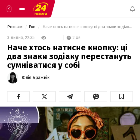
Розваги
Fun
 Наче хтось натисне кнопку: ці два знаки зодіаку перестануть сумніватися у собі 
2 хв
3 липня,
22:35
Наче хтось натисне кнопку: ці
два знаки зодіаку перестануть
сумніватися у собі
Юлія Бражнік